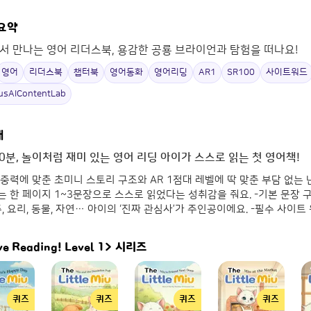
 요약
서 만나는 영어 리더스북, 용감한 공룡 브라이언과 탐험을 떠나요!
영어
리더스북
챕터북
영어동화
영어리딩
AR1
SR100
사이트워드
lusAIContentLab
개
0분, 놀이처럼 재미 있는 영어 리딩 아이가 스스로 읽는 첫 영어책!
중력에 맞춘 초미니 스토리 구조와 AR 1점대 레벨에 딱 맞춘 부담 없는 
 한 페이지 1~3문장으로 스스로 읽었다는 성취감을 줘요. -기본 문장 
주, 요리, 동물, 자연… 아이의 ‘진짜 관심사’가 주인공이에요. -필수 사이트 
ve Reading! Level 1>
시리즈
퀴즈
퀴즈
퀴즈
퀴즈