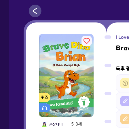
I Lov
Bra
독후 
퀴즈
5-8세
권장나이