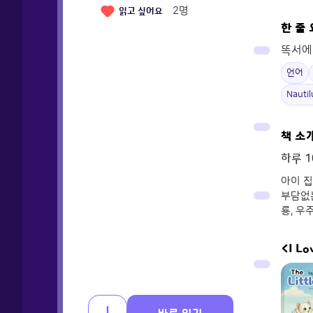
2
명
읽고 싶어요
한 줄
똑서에
언어
Nauti
책 소
하루 1
아이 집
부담없는
룡, 우
<I Lo