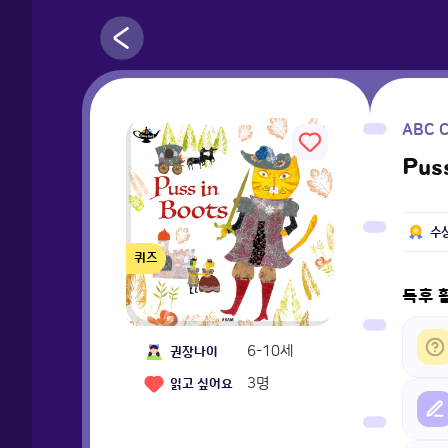
ABC C
Pus
수
퀴즈
독후 
6-10세
권장나이
3
명
읽고 싶어요