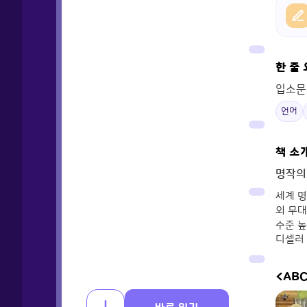
한 줄
입소문
언어
책 소
명작의
세계 
외 무대
수준 높
디셀러 
<ABC 