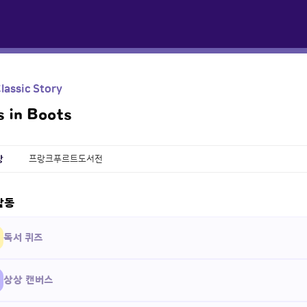
lassic Story
s in Boots
상
프랑크푸르트도서전
활동
독서 퀴즈
상상 캔버스