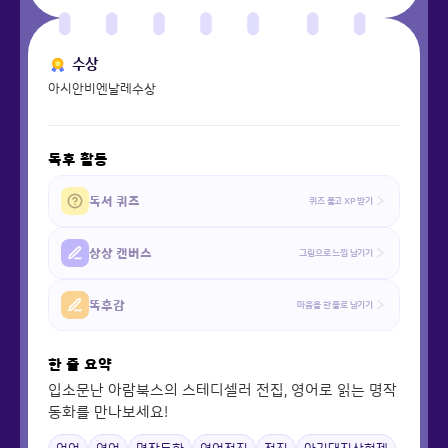
수상
아시안비엔날레수상
독후 활동
독서 퀴즈
퀴즈 풀고 XP 받기
상상 캔버스
그림으로 느낌 남기기
똑후감
마음을 한 줄로 남기기
한 줄 요약
입소문난 아람북스의 스테디셀러 전집, 영어로 읽는 명작
동화를 만나보세요!