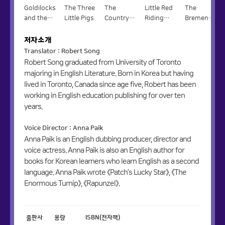
Goldilocks
The Three
The
Little Red
The
and the
Little Pigs
Country
Riding
Bremen
Three Bears
Mouse and
Hood
Town
the City
Musicians
저자소개
Mouse
Translator : Robert Song
Robert Song graduated from University of Toronto
majoring in English Literature. Born in Korea but having
lived in Toronto, Canada since age five, Robert has been
working in English education publishing for over ten
years.
Voice Director : Anna Paik
Anna Paik is an English dubbing producer, director and
voice actress. Anna Paik is also an English author for
books for Korean learners who learn English as a second
language. Anna Paik wrote 《Patch’s Lucky Star》, 《The
Enormous Turnip》, 《Rapunzel》.
출판사
용량
ISBN(전자책)