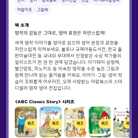
언어
영어
명작동화
영어전집
전집
아기돼지삼형제
아람키즈
그림책
책 소개
명작의 감동은 그대로, 영어 표현은 자연스럽게!
세계 명작 이야기를 영어로 읽으며 영어 문장과 표현을
자연스럽게 익혀보세요. 볼로냐 국제아동도서전, 한국 출
판미술대전 등 국내외 무대에서 인정받은 수상 작가들의
일러스트가 한 권 한 권에 담겼습니다. 아기돼지 삼형제,
빨간망토, 피노키오 등 익숙한 명작을 수준 높은 그림과
함께 만나며 읽는 즐거움을 키워요. 이야기·그림·영어 학
습이 조화롭게 어우러진, 오래 사랑받는 아람북스의 스테
디셀러 명작 영어 전집입니다.
<ABC Classic Story>
시리즈
퀴즈
퀴즈
퀴즈
퀴즈
퀴즈