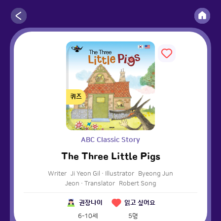
퀴즈
ABC Classic Story
The Three Little Pigs
Writer
Ji Yeon Gil
·
Illustrator
Byeong Jun
Jeon
·
Translator
Robert Song
권장나이
읽고 싶어요
6-10세
5
명