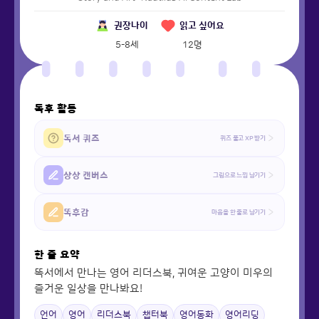
권장나이
읽고 싶어요
5-8세
12
명
독후 활동
독서 퀴즈
퀴즈 풀고 XP 받기
상상 캔버스
그림으로 느낌 남기기
똑후감
마음을 한 줄로 남기기
한 줄 요약
똑서에서 만나는 영어 리더스북, 귀여운 고양이 미우의
즐거운 일상을 만나봐요!
언어
영어
리더스북
챕터북
영어동화
영어리딩