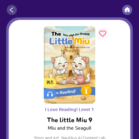
퀴즈
I Love Reading! Level 1
The little Miu 9
Miu and the Seagull
Story and Art
Nautilus AI Content Lab