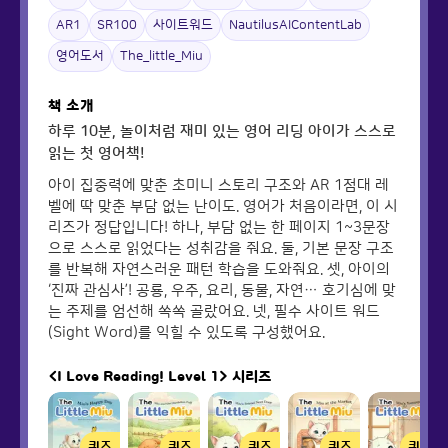
AR1
SR100
사이트워드
NautilusAIContentLab
영어도서
The_little_Miu
책 소개
하루 10분, 놀이처럼 재미 있는 영어 리딩 아이가 스스로
읽는 첫 영어책!
아이 집중력에 맞춘 초미니 스토리 구조와 AR 1점대 레
벨에 딱 맞춘 부담 없는 난이도. 영어가 처음이라면, 이 시
리즈가 정답입니다! 하나, 부담 없는 한 페이지 1~3문장
으로 스스로 읽었다는 성취감을 줘요. 둘, 기본 문장 구조
를 반복해 자연스러운 패턴 학습을 도와줘요. 셋, 아이의
‘진짜 관심사’! 공룡, 우주, 요리, 동물, 자연… 호기심에 맞
는 주제를 엄선해 쏙쏙 골랐어요. 넷, 필수 사이트 워드
(Sight Word)를 익힐 수 있도록 구성했어요.
<I Love Reading! Level 1>
시리즈
퀴즈
퀴즈
퀴즈
퀴즈
퀴즈