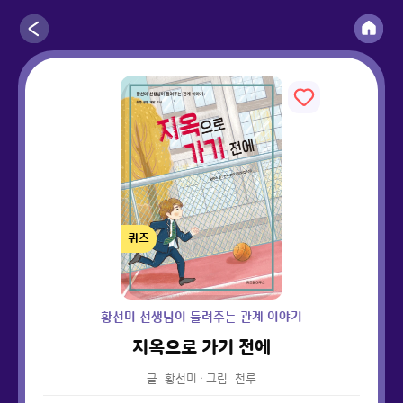
퀴즈
황선미 선생님이 들려주는 관계 이야기
지옥으로 가기 전에
글
황선미
·
그림
천루