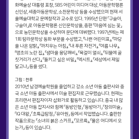
화예술상 대통령 표창, SBS 어린이 미디어 대상, 아동문학평론
신인상, 세종아동문학상, 소천문학상 등을 수상했으며 현재 서
울예술대학교 문예창작과 교수로 있다. 1995년 단편 「구슬아,
구슬아」로 아동문학평론 신인문학상을, 중편 「마음에 심는 꽃」
으로 농민문학상을 수상하며 문단에 데뷔했다. 1997년에는 제
1회 탐라문학상 동화 부문을 수상했고, 『나쁜 어린이표』, 『마당
을 나온 암탉』, 『까치우는 아침』, 『내 푸른 자전거』, 『여름 나무』,
『앵초의 노란 집』, 『샘마을 몽당깨비』, 『목걸이 열쇠』, 『뒤뜰에 골
칫거리가 산다』, 『들키고 싶은 비밀』, 『엑시트』, 『세상에서 제일
달고나』 등을 썼다.
그림 : 천루
2010년 남경예술학원을 졸업하고 강소 소년 아동 출판사와 중
국 소년 아동 출판사에서 미술 편집자로 근무했습니다. 현재는
프리랜서 편집자이자 삽화가로 활동하고 있습니다. 중국 내 많
은 소년 아동 잡지사와 함께 「동방인형」 「동방아기」 「창의미술」
「IQ 대왕」 「초특급탐정」 「유아원」 등에서 작업했습니다. 출판한
작품으로는 『소녀의 붉은 스카프』, 『꼬르륵』, 『물은 어디에서 오
는가』 등이 있습니다.