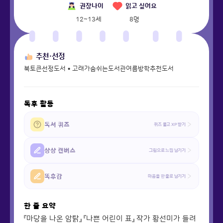
권장나이
읽고 싶어요
12~13세
8
명
추천·선정
북토큰선정도서 • 고래가숨쉬는도서관여름방학추천도서
독후 활동
독서 퀴즈
퀴즈 풀고 XP 받기
상상 캔버스
그림으로 느낌 남기기
똑후감
마음을 한 줄로 남기기
한 줄 요약
『마당을 나온 암탉』 『나쁜 어린이 표』 작가 황선미가 들려