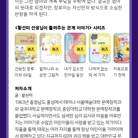
이는 그런 엄마와 계속 부딪칠 수밖에 없다. 결국은 엄마
의 뜻대로 되겠지만, 장루이는 자신만의 방식으로 소심한
반항을 하게 된다.
<황선미 선생님이 들려주는 관계 이야기>
시리즈
퀴즈
퀴즈
퀴즈
퀴즈
퀴즈
건방진 장루
할머니와 수
내가 김소연
나에게 없는
지옥으로 가
이와 68일
상한 그림자
진아일 동안
딱 세 가지
기 전에
저자소개
글 : 황선미
1963년 충청남도 홍성에서 태어나 서울예술대학 문예창작과
와 광주대학교 문예창작과, 중앙대학교 대학원 문예창작과를
졸업했다. 사실적이면서도 섬세한 심리 묘사와 마음을 어루만
지는 이야기로 수많은 어린이들의 사랑을 받고 있는 작가이다.
작품을 통해, 때로는 여러 자리를 통해 항상 어린이들 가까이에
서 함께하고 있다. 지금까지 60여 권의 책을 썼고, 대한민국 문