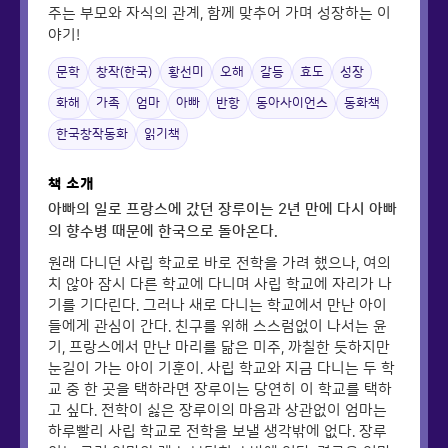
주는 부모와 자식의 관계, 함께 맞추어 가며 성장하는 이
야기!
문학
창작(한국)
황선미
오해
갈등
효도
성장
화해
가족
엄마
아빠
반항
동아사이언스
동화책
한국창작동화
읽기책
책 소개
아빠의 일로 프랑스에 갔던 장루이는 2년 만에 다시 아빠
의 향수병 때문에 한국으로 돌아온다.
원래 다니던 사립 학교로 바로 전학을 가려 했으나, 여의
치 않아 잠시 다른 학교에 다니며 사립 학교에 자리가 나
기를 기다린다. 그러나 새로 다니는 학교에서 만난 아이
들에게 관심이 간다. 친구를 위해 스스럼없이 나서는 윤
기, 프랑스에서 만난 마리를 닮은 미주, 까칠한 듯하지만
눈길이 가는 아이 기훈이. 사립 학교와 지금 다니는 두 학
교 중 한 곳을 택하라면 장루이는 당연히 이 학교를 택하
고 싶다. 전학이 싫은 장루이의 마음과 상관없이 엄마는
하루빨리 사립 학교로 전학을 보낼 생각밖에 없다. 장루