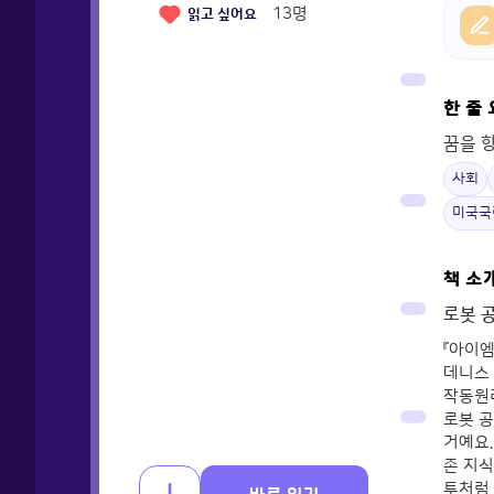
13
명
읽고 싶어요
한 줄
꿈을 
사회
미국국
책 소
로봇 공
『아이엠
데니스
작동원
로봇 공
거예요.
존 지식
투처럼 