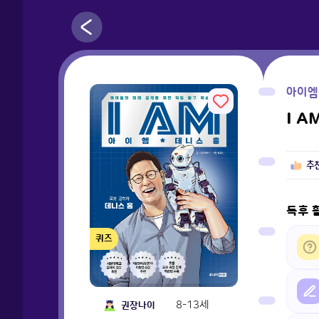
아이엠
I A
추
독후 
퀴즈
8-13세
권장나이