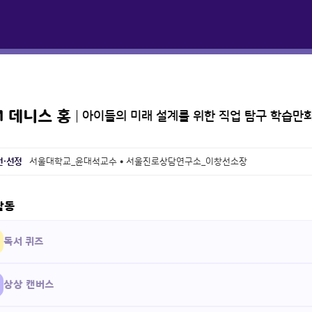
M 데니스 홍
아이들의 미래 설계를 위한 직업 탐구 학습만
천·선정
서울대학교_윤대석교수 • 서울진로상담연구소_이창선소장
활동
독서 퀴즈
상상 캔버스