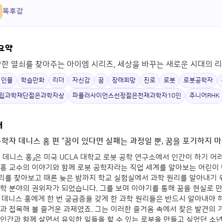
똑후감
 요약
향한 열쇠를 찾아주는 아이엠 시리즈, 세상을 바꾸는 새로운 시대의 
인물
학습만화
리더
자신감
꿈
장래희망
진로
로봇
로봇공학자
립과학재단젊은과학자상
파퓰러사이언스선정젊은천재과학자10인
주니어RHK
개
학자 데니스 홍 편 “꿈이 있다면 실패는 과정일 뿐, 꿈을 포기하지 마
 데니스 홍』은 미국 UCLA 대학교 로봇 공학 연구소에서 인간이 하기 
 홍 교수의 이야기와 함께 로봇 공학자라는 직업 세계를 알아보는 어린이
리를 찾아보고 때론 늦은 밤까지 학교 실험실에서 과학 원리를 알아내기 
학 분야의 권위자가 되었습니다. 그를 보며 이야기를 통해 꿈을 현실로 
 데니스 홍에게 한 번 궁금증을 갖게 한 과학 원리들은 반드시 알아내야
과 접목해 볼 즐거운 과제였죠. 그는 이러한 즐거움 속에서 찾은 발견의 
인간과 함께 살면서 유익한 일들을 할 수 있는 로봇을 만들고 싶었던 소