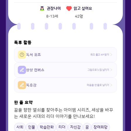
권장나이
읽고 싶어요
8-13세
42
명
독후 활동
독서 퀴즈
퀴즈 풀고 XP 받기
상상 캔버스
그림으로 느낌 남기기
똑후감
마음을 한 줄로 남기기
한 줄 요약
꿈을 향한 열쇠를 찾아주는 아이엠 시리즈, 세상을 바꾸
는 새로운 시대의 리더 이야기를 만나보세요!
사회
인물
학습만화
리더
자신감
꿈
장래희망