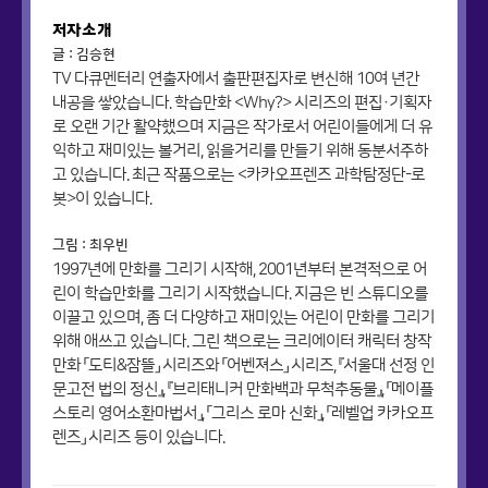
저자소개
글 : 김승현
TV 다큐멘터리 연출자에서 출판편집자로 변신해 10여 년간
내공을 쌓았습니다. 학습만화 <Why?> 시리즈의 편집·기획자
로 오랜 기간 활약했으며 지금은 작가로서 어린이들에게 더 유
익하고 재미있는 볼거리, 읽을거리를 만들기 위해 동분서주하
고 있습니다. 최근 작품으로는 <카카오프렌즈 과학탐정단-로
봇>이 있습니다.
그림 : 최우빈
1997년에 만화를 그리기 시작해, 2001년부터 본격적으로 어
린이 학습만화를 그리기 시작했습니다. 지금은 빈 스튜디오를
이끌고 있으며, 좀 더 다양하고 재미있는 어린이 만화를 그리기
위해 애쓰고 있습니다. 그린 책으로는 크리에이터 캐릭터 창작
만화 「도티&잠뜰」 시리즈와 「어벤져스」 시리즈, 『서울대 선정 인
문고전 법의 정신』, 『브리태니커 만화백과 무척추동물』, 「메이플
스토리 영어소환마법서」, 「그리스 로마 신화」, 「레벨업 카카오프
렌즈」 시리즈 등이 있습니다.