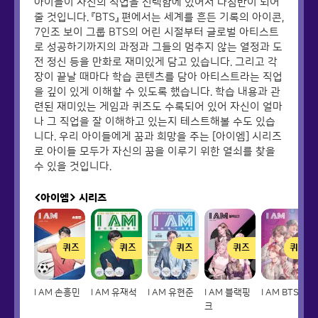
아이들이 자신의 직업을 선택함에 있어서 나침반이 되어
줄 것입니다. 『BTS』 편에서는 세계를 흔든 기록의 아이콘,
7인조 보이 그룹 BTS의 어린 시절부터 글로벌 아티스트
로 성공하기까지의 과정과 그들의 멈추지 않는 열정과 도
전 정신 등을 만화로 재미있게 담고 있습니다. 그리고 각
장이 끝날 때마다 학습 콘텐츠를 담아 아티스트라는 직업
을 깊이 있게 이해할 수 있도록 했습니다. 학습 내용과 관
련된 재미있는 게임과 퀴즈도 수록되어 있어 자신이 얼마
나 그 직업을 잘 이해하고 있는지 테스트해볼 수도 있습
니다. 우리 아이들에게 꿈과 희망을 주는 [아이엠] 시리즈
로 아이들 모두가 자신의 꿈을 이루기 위한 열쇠를 찾을
수 있을 것입니다.
<아이엠>
시리즈
퀴즈
퀴즈
퀴즈
퀴즈
퀴즈
I AM 손흥민
I AM 유재석
I AM 유현준
I AM 블랙핑
I AM BTS
크