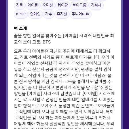
진로
아이돌
오디션
케이팝
보이그룹
기획사
KPOP
연예인
가수
뮤지션
주니어RHK
책 소개
꿈을 향한 열쇠를 찾아주는 [아이엠] 시리즈 대한민국 최
고의 보이 그룹, BTS
요즘 우리 아이들은 자신의 주관에 대해서도 더 확고하
고, 진로 선택의 시기도 좀 더 빠르게 다가옵니다. 우리 아
이들이 직업을 선택할 때 자신이 무엇을 좋아하고 어떤
일을 하고 싶은지 곰곰이 생각하지만, 평생을 걸쳐 임하
게 되는 직업이라는 것을 선택하기란 너무나 어렵죠. 물
론 진로 탐색을 위한 검사나 교육을 통해서도 알아볼 수
있지만, 좀 더 친근하고 편안하게 직업을 탐구할 수 있는
방법을 [아이엠] 시리즈에 담았습니다. [아이엠] 시리즈에
서는 각 도서별로 선정된 인물에 대한 일대기를 재미있는
만화 형식으로 보여주고, 풍성한 학습 콘텐츠로 아이들이
그 직업에 대해 보다 잘 이해할 수 있게 도와줍니다. 특히
그 직업을 갖고자 하는 아이들에게 꿈을 이루기 위해서
어떻게 해야 하는지 실질적인 방법을 제시해줍니다. 우리