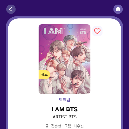
퀴즈
아이엠
I AM BTS
ARTIST BTS
글
김승현
·
그림
최우빈