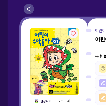
어린이
어린이
독후 
퀴즈
7~11세
권장나이