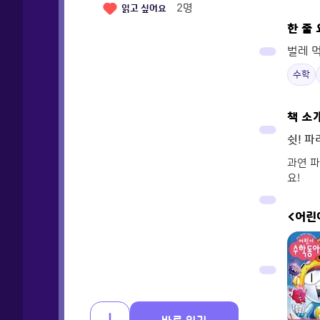
2
명
읽고 싶어요
한 줄
벌레 
수학
책 소
쉿! 
과연 파
요!
<어린