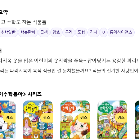
 요약
먹고 수학도 하는 식물들
수학일반
학습만화
곱셈
암호
무게
도형
기하
0
동아사이언스
개
파리지옥 옷을 입은 어린이의 옷자락을 쭈욱~ 잡아당기는 용감한 파리!
리는 파리지옥이 육식 식물인 걸 눈치챘을까요? 식물의 신기한 사냥법이 궁
이수학동아>
시리즈
퀴즈
퀴즈
퀴즈
퀴즈