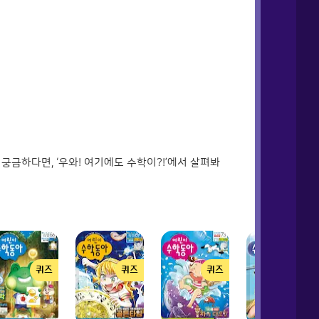
금하다면, ‘우와! 여기에도 수학이?!’에서 살펴봐
퀴즈
퀴즈
퀴즈
퀴즈