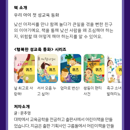
책 소개
우리 아이 첫 성교육 동화
낯선 아저씨를 만나 함께 놀다가 큰일을 겪을 뻔한 친구
의 이야기예요. 책을 통해 낯선 사람을 왜 조심해야 하는
지, 위험할 때 어떻게 해야 하는지를 알 수 있어요.
<행복한 성교육 동화>
시리즈
퀴즈
퀴즈
퀴즈
퀴즈
퀴즈
널 최고로 사
서서 오줌 누
엄마로 변신!
쌍둥이 팬티
축구 소녀와
랑해!
고 싶어!
사건
발레리노
저자소개
글 : 문주영
대학에서 교육공학을 전공하고 출판사에서 어린이책을 만들
었습니다. 지금은 출판 기획사인 구름돌에서 어린이책을 만들