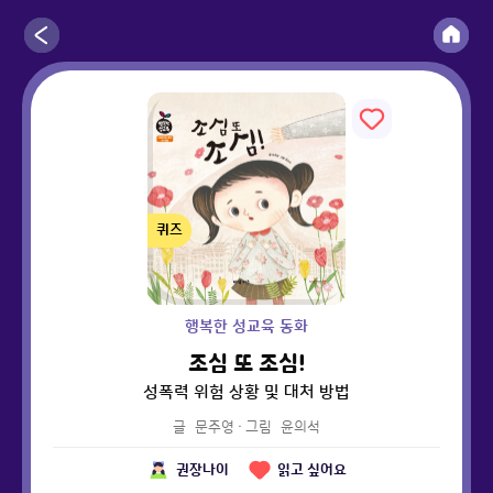
퀴즈
행복한 성교육 동화
조심 또 조심!
성폭력 위험 상황 및 대처 방법
글
문주영
·
그림
윤의석
권장나이
읽고 싶어요