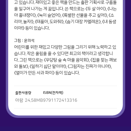
고 있습니다. 재미있고 좋은 책을 만드는 출판 기획사로 구름돌
을 일구어 나가는 게 꿈입니다. 쓴 책으로는 《두 살 아이》, 《나는
야 흉내쟁이》, 《녹이 슬었어》, 《특별한 선물을 주고 싶어!》, 《소
리야, 놀자!》, 《태풍아, 도와줘!》, 《숨기 대장 카멜레온》, 《내 동생
이야!》 등이 있습니다.
그림 : 윤의석
어린이를 위한 재밌고 다양한 그림을 그리기 위해 노력하고 있
습니다. 작은 울림을 줄 수 있다면 최고의 책이라고 생각합니
다. 그린 책으로는 《우당탕 숲 속 마을 음악회》, 《집을 찾는 깨보
와 돌보》, 《일하기 싫단 말이야!》, 《그림자는 진짜가 아니야》,
《열이가 만든 사과 파이》 등이 있습니다.
출판사
용량
ISBN(전자책)
아람
24.58
MB
9791172413316