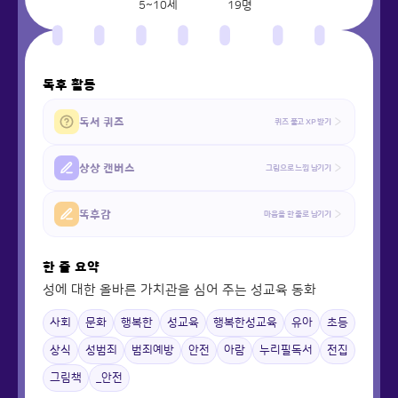
5~10세
19
명
독후 활동
독서 퀴즈
퀴즈 풀고 XP 받기
상상 캔버스
그림으로 느낌 남기기
똑후감
마음을 한 줄로 남기기
한 줄 요약
성에 대한 올바른 가치관을 심어 주는 성교육 동화
사회
문화
행복한
성교육
행복한성교육
유아
초등
상식
성범죄
범죄예방
안전
아람
누리필독서
전집
그림책
_안전