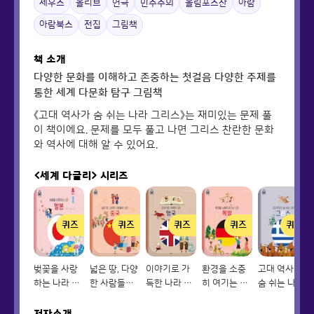
제우스
올리브
연극
민주주의
올림포스산
아람
아람북스
전집
그림책
책 소개
다양한 문화를 이해하고 존중하는 첫걸음 다양한 주제를
통한 세계 다문화 탐구 그림책
《고대 역사가 숨 쉬는 나라 그리스》는 재미있는 문제 풀
이 책이에요. 문제를 모두 풀고 나면 그리스 찬란한 문화
와 역사에 대해 알 수 있어요.
<세계 다글리>
시리즈
퀴즈
퀴즈
퀴즈
퀴즈
퀴즈
벚꽃을 사랑
넓은 땅, 다양
이야기로 가
환경을 소중
고대 역사가
하는 나라 일
한 사람들의
득한 나라 영
히 여기는 나
숨 쉬는 나라
본
나라 중국
국
라 독일
그리스
저자소개