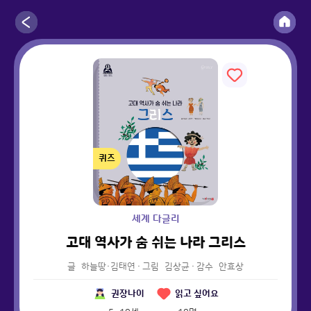
퀴즈
세계 다글리
고대 역사가 숨 쉬는 나라 그리스
글
하늘땅·김태연
·
그림
김상균
·
감수
안효상
권장나이
읽고 싶어요