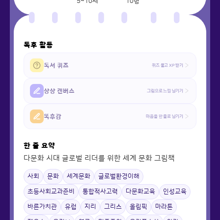
5~10세
10
명
독후 활동
독서 퀴즈
퀴즈 풀고 XP 받기
상상 캔버스
그림으로 느낌 남기기
똑후감
마음을 한 줄로 남기기
한 줄 요약
다문화 시대 글로벌 리더를 위한 세계 문화 그림책
사회
문화
세계문화
글로벌환경이해
초등사회교과준비
통합적사고력
다문화교육
인성교육
바른가치관
유럽
지리
그리스
올림픽
마라톤