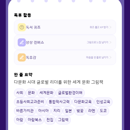
독후 활동
독서 퀴즈
퀴즈 풀고 XP 받기
상상 캔버스
그림으로 느낌 남기기
똑후감
마음을 한 줄로 남기기
한 줄 요약
다문화 시대 글로벌 리더를 위한 세계 문화 그림책
사회
문화
세계문화
글로벌환경이해
초등사회교과준비
통합적사고력
다문화교육
인성교육
바른가치관
아시아
지리
일본
벚꽃
라멘
도쿄
아람
아람북스
전집
그림책