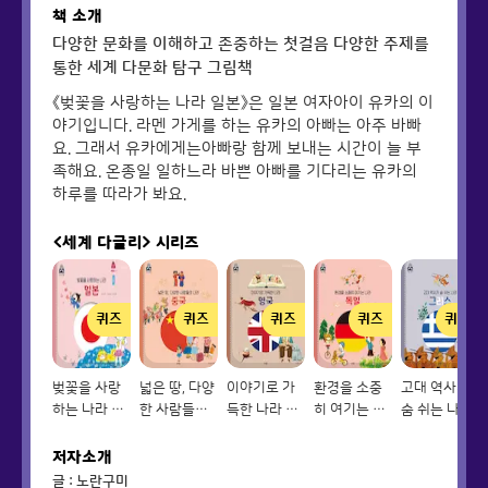
책 소개
다양한 문화를 이해하고 존중하는 첫걸음 다양한 주제를
통한 세계 다문화 탐구 그림책
《벚꽃을 사랑하는 나라 일본》은 일본 여자아이 유카의 이
야기입니다. 라멘 가게를 하는 유카의 아빠는 아주 바빠
요. 그래서 유카에게는아빠랑 함께 보내는 시간이 늘 부
족해요. 온종일 일하느라 바쁜 아빠를 기다리는 유카의
하루를 따라가 봐요.
<세계 다글리>
시리즈
퀴즈
퀴즈
퀴즈
퀴즈
퀴즈
벚꽃을 사랑
넓은 땅, 다양
이야기로 가
환경을 소중
고대 역사가
하는 나라 일
한 사람들의
득한 나라 영
히 여기는 나
숨 쉬는 나라
본
나라 중국
국
라 독일
그리스
저자소개
글 : 노란구미