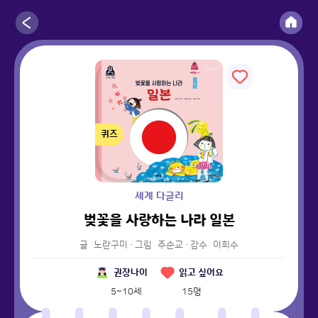
퀴즈
세계 다글리
벚꽃을 사랑하는 나라 일본
글
노란구미
·
그림
주순교
·
감수
이희수
권장나이
읽고 싶어요
5~10세
15
명