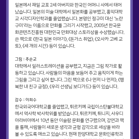
일본에서 재일 교포 2세 아버지와 한국인 어머니 사에서 태어
났습니다. 일본의 미술 대학에서 일본화를 공부했고, 홍익대학
교 시각디자인학과를 졸업했습니다. 본명인 정구미 대신 '노란
구미'라는 이름으로 만화를 그리기 시작했고, 2005년 한국문
화콘텐츠진흥원 대한민국 만화대상 스토리상을 수상했습니다.
쓴 책으로 《한국 일본 이야기》, 《돈가스 취업》, 《오사카 고베 교
토》, 《세 개의 시간》 등이 있습니다.
그림 : 주순교
대학에서 일러스트레이션을 공부했고, 지금은 그림 작가로 활
동하고 있습니다. 사람들의 마음을 보듬어 주고 움직이게 하는
그림을 그리고 싶어 합니다. 그린 책으로 《나 먼저 나 먼저》, 《행
복한 내 친구 긍정》, 《우리 선생님 보디가드》 등이 있습니다.
감수 : 이희수
한국외국어대학교를 졸업했고, 튀르키예 국립이스탄불대학교
에서 역사학 박사학위를 받았습니다. 튀르키예, 튀니지, 사우디
아라비아에서 10년 동안 이슬람 문화를 연구했으며, 강연과 책
을 통해, 사람들이 새로운 생각과 균형 감각으로 세상을 바라
볼 수 있도록 애쓰고 있습니다. 현재 한양대학교 문화인류학과