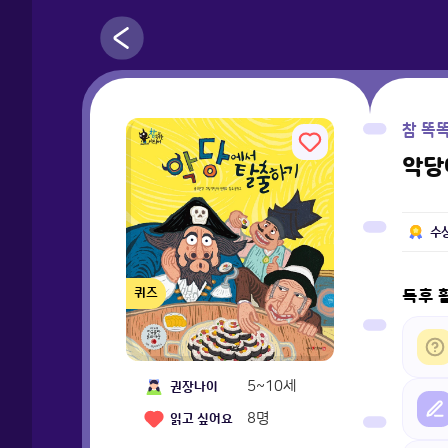
참 똑
악당
수
퀴즈
독후 
5~10세
권장나이
8
명
읽고 싶어요