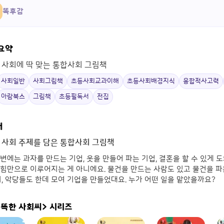
똑후감
 요약
 사회에 딱 맞는 통합사회 그림책
사회일반
사회그림책
초등사회교과이해
초등사회배경지식
융합적사고력
아람북스
그림책
초등필독서
전집
개
 사회 주제를 담은 통합사회 그림책
변에는 과자를 만드는 기업, 옷을 만들어 파는 기업, 결혼을 할 수 있게 
힘만으로 이루어지는 게 아니에요. 물건을 만드는 사람도 있고 물건을 파
기, 악당들도 한데 모여 기업을 만들었대요. 누가 어떤 일을 맡았을까요?
똑똑한 사회씨>
시리즈