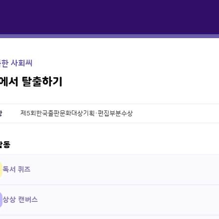
똑한 사회씨
에서 탈출하기
상
제5회한국출판문화대상기획·편집부분수상
활동
독서 퀴즈
상상 캔버스