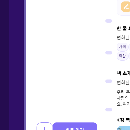
한 줄
변화된
사회
아람
책 소
변화된
우리 주
사람의 
요. 여
<참 