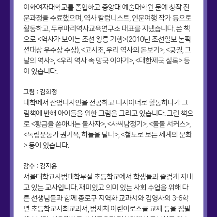
이화여자대학교를 졸업하고 중앙대 예술대학원 문예 창작 전
문과정을 수료했으며, 역사 칼럼니스트, 인문여행 작가 등으로
활동하고, 두루마리역사교육연구소 대표를 지냈습니다. 쓴 책
으로 <역사가 보이는 조선 왕릉 기행>(2010년 조선일보 논픽
션대상 우수상 수상), <고시조, 우리 역사의 돋보기>, <궁궐, 그
날의 역사>, <우리 역사 속 망국 이야기>, <대한제국 실록> 등
이 있습니다.
그림 : 김희정
대학에서 산업디자인을 전공하고 디자이너로 활동하다가 그
림책에 반해 아이들을 위한 그림을 그리고 있습니다. 그린 책으
로 <황금을 쏟아내는 돌사자>, <사씨남정기>, <돌돌 서커스>,
<독립운동가 권기옥, 하늘을 날다>, <철도로 보는 세계의 문화
> 등이 있습니다.
감수 : 김지윤
서울대학교사범대학부설 초등학교에서 학생들과 즐겁게 지내
고 있는 교사입니다. 재미있고 의미 있는 사회 수업을 위해 다
른 선생님들과 함께 종로구 지역화 교과서와 김영사의 3-6학
년 초등학교사회교과서, 법제처 어린이로스쿨 교재 등을 집필