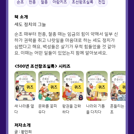
순조
헌종
철종
아람키즈
조선왕조실록
전집
책 소개
세도 정치의 그늘
순조 때부터 헌종, 철종 때는 임금의 힘이 약해서 일부 신
하가 권력을 쥐고 나랏일을 마음대로 하는 세도 정치가
심했다고 해요. 백성들은 살기가 무척 힘들었을 것 같아
요. 이때는 어떤 일들이 있었는지 함께 알아보세요.
<500년 조선왕조실록>
시리즈
퀴즈
퀴즈
퀴즈
퀴즈
퀴즈
새 나라를 열
문화를 꽃피
왕권을 강화
나라의 기틀
흔들리는 왕
다
우다
하다
을 다지다
조
저자소개
글 : 황인희