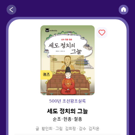
퀴즈
500년 조선왕조실록
세도 정치의 그늘
순조·헌종·철종
글
황인희
·
그림
김희정
·
감수
김지윤