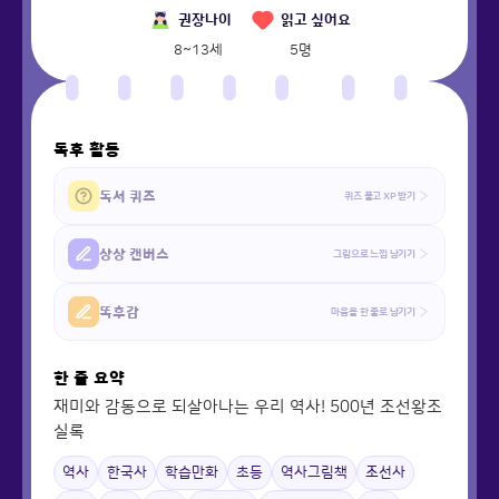
권장나이
읽고 싶어요
8~13세
5
명
독후 활동
독서 퀴즈
퀴즈 풀고 XP 받기
상상 캔버스
그림으로 느낌 남기기
똑후감
마음을 한 줄로 남기기
한 줄 요약
재미와 감동으로 되살아나는 우리 역사! 500년 조선왕조
실록
역사
한국사
학습만화
초등
역사그림책
조선사