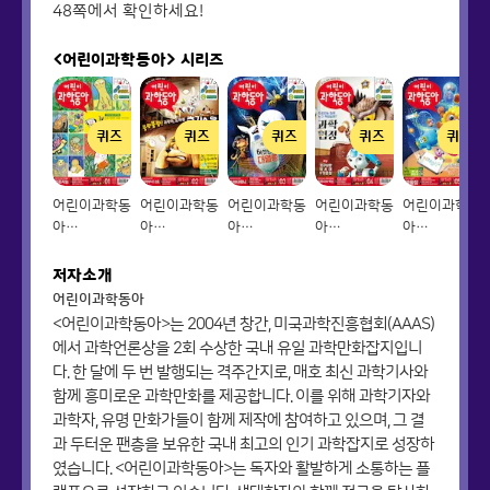
48쪽에서 확인하세요!
<어린이과학동아>
시리즈
퀴즈
퀴즈
퀴즈
퀴즈
퀴즈
어린이과학동
어린이과학동
어린이과학동
어린이과학동
어린이과학동
아
아
아
아
아
Vol.01_2021.01.01
Vol.02_2021.01.15
Vol.03_2021.02.01
Vol.04_2021.02.15
Vol.05_2021
저자소개
어린이과학동아
<어린이과학동아>는 2004년 창간, 미국과학진흥협회(AAAS)
에서 과학언론상을 2회 수상한 국내 유일 과학만화잡지입니
다. 한 달에 두 번 발행되는 격주간지로, 매호 최신 과학기사와
함께 흥미로운 과학만화를 제공합니다. 이를 위해 과학기자와
과학자, 유명 만화가들이 함께 제작에 참여하고 있으며, 그 결
과 두터운 팬층을 보유한 국내 최고의 인기 과학잡지로 성장하
였습니다. <어린이과학동아>는 독자와 활발하게 소통하는 플