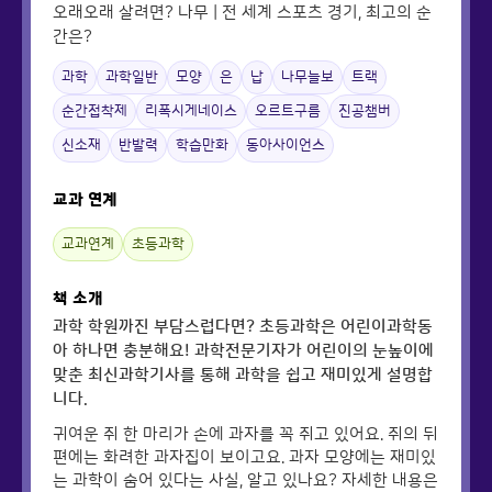
오래오래 살려면? 나무 | 전 세계 스포츠 경기, 최고의 순
간은?
과학
과학일반
모양
은
납
나무늘보
트랙
순간접착제
리폭시게네이스
오르트구름
진공챔버
신소재
반발력
학습만화
동아사이언스
교과 연계
교과연계
초등과학
책 소개
과학 학원까진 부담스럽다면? 초등과학은 어린이과학동
아 하나면 충분해요! 과학전문기자가 어린이의 눈높이에
맞춘 최신과학기사를 통해 과학을 쉽고 재미있게 설명합
니다.
귀여운 쥐 한 마리가 손에 과자를 꼭 쥐고 있어요. 쥐의 뒤
편에는 화려한 과자집이 보이고요. 과자 모양에는 재미있
는 과학이 숨어 있다는 사실, 알고 있나요? 자세한 내용은