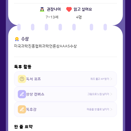
권장나이
읽고 싶어요
7~13세
4
명
수상
미국과학진흥협회과학언론상AAAS수상
독후 활동
독서 퀴즈
퀴즈 풀고 XP 받기
상상 캔버스
그림으로 느낌 남기기
똑후감
마음을 한 줄로 남기기
한 줄 요약