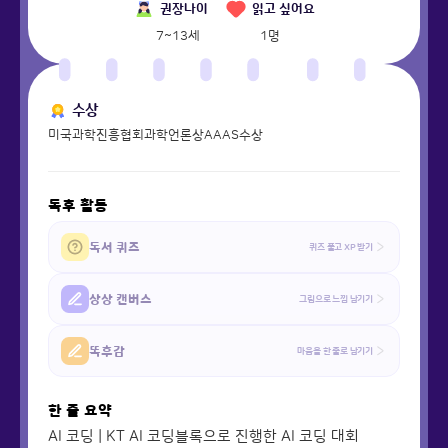
권장나이
읽고 싶어요
7~13세
1
명
수상
미국과학진흥협회과학언론상AAAS수상
독후 활동
독서 퀴즈
퀴즈 풀고 XP 받기
상상 캔버스
그림으로 느낌 남기기
똑후감
마음을 한 줄로 남기기
한 줄 요약
AI 코딩 | KT AI 코딩블록으로 진행한 AI 코딩 대회