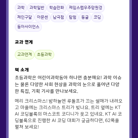
과학
과학일반
학습만화
제임스웹우주망원경
제인구달
아문센
남극점
탐험
동굴
코딩
동아사이언스
교과 연계
교과연계
초등과학
책 소개
초등과학은 어린이과학동아 하나면 충분해요! 과학 이슈
는 물론 다양한 사회 현상을 과학의 눈으로 풀어낸 다양
한 특집, 기획 기사를 만나보세요.
메리 크리스마스! 밤하늘엔 루돌프가 끄는 썰매가 내려오
고 마을에는 크리스마스 트리가 빛나요. 트리 옆에는 KT
AI 코딩블록의 마스코트 코디니가 웃고 있네요. KT AI 코
딩블록으로 진행한 AI 코딩 대회가 궁금하다면, 62쪽을
펼쳐 보세요!