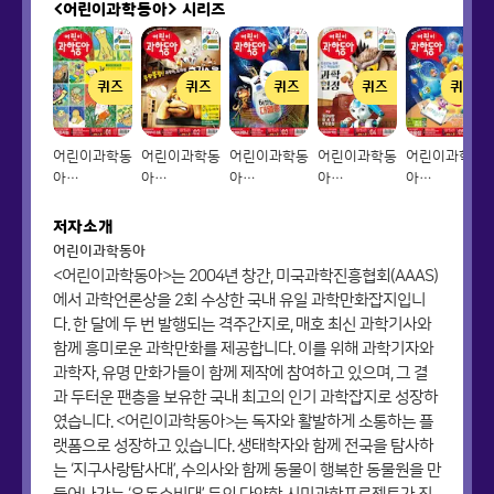
<어린이과학동아>
시리즈
퀴즈
퀴즈
퀴즈
퀴즈
퀴즈
어린이과학동
어린이과학동
어린이과학동
어린이과학동
어린이과학동
아
아
아
아
아
Vol.01_2021.01.01
Vol.02_2021.01.15
Vol.03_2021.02.01
Vol.04_2021.02.15
Vol.05_2021
저자소개
어린이과학동아
<어린이과학동아>는 2004년 창간, 미국과학진흥협회(AAAS)
에서 과학언론상을 2회 수상한 국내 유일 과학만화잡지입니
다. 한 달에 두 번 발행되는 격주간지로, 매호 최신 과학기사와
함께 흥미로운 과학만화를 제공합니다. 이를 위해 과학기자와
과학자, 유명 만화가들이 함께 제작에 참여하고 있으며, 그 결
과 두터운 팬층을 보유한 국내 최고의 인기 과학잡지로 성장하
였습니다. <어린이과학동아>는 독자와 활발하게 소통하는 플
랫폼으로 성장하고 있습니다. 생태학자와 함께 전국을 탐사하
는 ‘지구사랑탐사대’, 수의사와 함께 동물이 행복한 동물원을 만