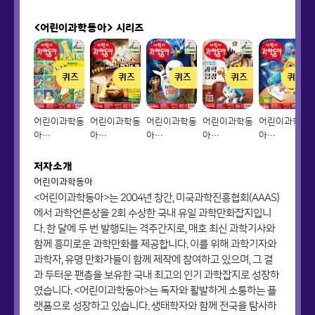
<어린이과학동아>
시리즈
퀴즈
퀴즈
퀴즈
퀴즈
퀴즈
어린이과학동
어린이과학동
어린이과학동
어린이과학동
어린이과학동
아
아
아
아
아
Vol.01_2021.01.01
Vol.02_2021.01.15
Vol.03_2021.02.01
Vol.04_2021.02.15
Vol.05_2021
저자소개
어린이과학동아
<어린이과학동아>는 2004년 창간, 미국과학진흥협회(AAAS)
에서 과학언론상을 2회 수상한 국내 유일 과학만화잡지입니
다. 한 달에 두 번 발행되는 격주간지로, 매호 최신 과학기사와
함께 흥미로운 과학만화를 제공합니다. 이를 위해 과학기자와
과학자, 유명 만화가들이 함께 제작에 참여하고 있으며, 그 결
과 두터운 팬층을 보유한 국내 최고의 인기 과학잡지로 성장하
였습니다. <어린이과학동아>는 독자와 활발하게 소통하는 플
랫폼으로 성장하고 있습니다. 생태학자와 함께 전국을 탐사하