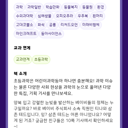
과학
과학일반
학습만화
동물복지
동물원
환경
수의과대학
심해생물
오피오주라
우주복
흰머리
고대코뿔소
화석
공룡
리처드오언
미래비행체
마인크래프트
동아사이언스
교과 연계
교과연계
초등과학
책 소개
초등과학은 어린이과학동아 하나면 충분해요! 과학 이슈
는 물론 다양한 사회 현상을 과학의 눈으로 풀어낸 다양
한 특집, 기획 기사를 만나보세요.
양복 입고 강렬한 눈빛을 발산하는 베이비들의 정체는 누
구일까요? 바로 베이비 주식회사 소속 직원인 티나와 삼
촌 테드입니다. 잉? 삼촌 테드는 어른 아니었나요? 어떻
게 된 거죠? 궁금한 친구들은 10쪽 기사에서 확인하세요
~!