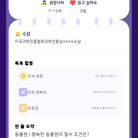
권장나이
읽고 싶어요
7~13세
5
명
수상
미국과학진흥협회과학언론상AAAS수상
독후 활동
독서 퀴즈
퀴즈 풀고 XP 받기
상상 캔버스
그림으로 느낌 남기기
똑후감
마음을 한 줄로 남기기
한 줄 요약
동물원 | 행복한 동물원의 필수 조건은?