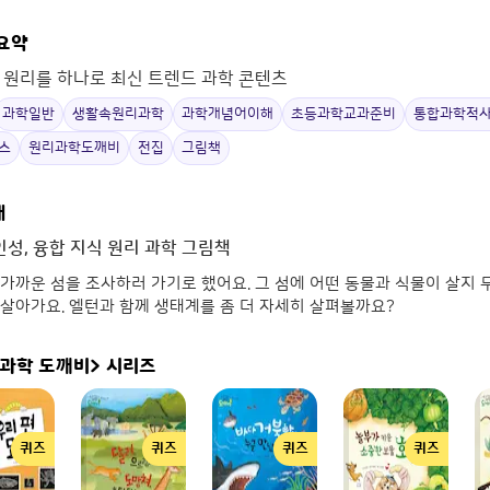
 요약
 원리를 하나로 최신 트렌드 과학 콘텐츠
과학일반
생활속원리과학
과학개념어이해
초등과학교과준비
통합과학적
스
원리과학도깨비
전집
그림책
개
인성, 융합 지식 원리 과학 그림책
가까운 섬을 조사하러 가기로 했어요. 그 섬에 어떤 동물과 식물이 살지
살아가요. 엘턴과 함께 생태계를 좀 더 자세히 살펴볼까요?
 과학 도깨비>
시리즈
퀴즈
퀴즈
퀴즈
퀴즈