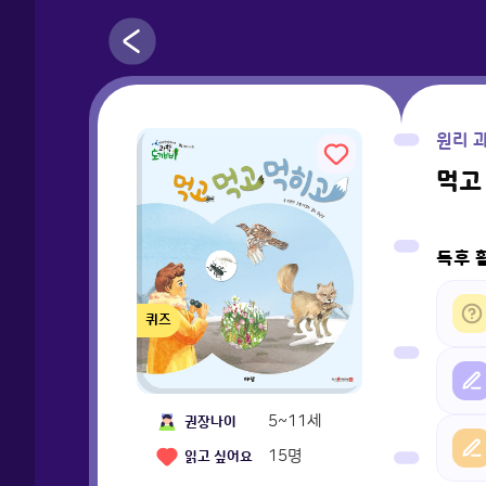
원리 
먹고
독후 
퀴즈
5~11세
권장나이
15
명
읽고 싶어요