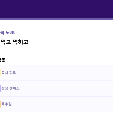
과학 도깨비
 먹고 먹히고
활동
독서 퀴즈
상상 캔버스
똑후감