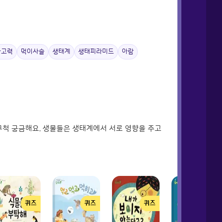
사고력
먹이사슬
생태계
생태피라미드
아람
 무척 궁금해요. 생물들은 생태계에서 서로 영향을 주고
퀴즈
퀴즈
퀴즈
퀴즈