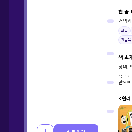
한 줄
개념과
과학
아람북
책 소
창의, 
북극과 
받으며 
<원리