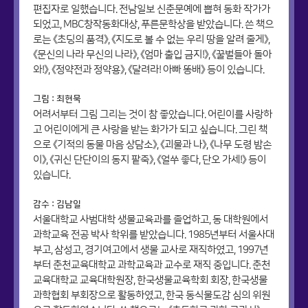
편집자로 일했습니다. 전남일보 신춘문예에 뽑혀 동화 작가가
되었고, MBC창작동화대상, 푸른문학상을 받았습니다. 쓴 책으
로는 《초딩의 품격》, 《지도로 볼 수 없는 우리 땅을 알려 줄게》,
《문신의 나라 무신의 나라》, 《엄마 출입 금지!》, 《꿀벌들아 돌아
와!》, 《정약전과 정약용》, 《달려라! 아빠 똥배》 등이 있습니다.
그림 : 최현묵
어려서부터 그림 그리는 것이 참 좋았습니다. 어린이를 사랑하
고 어린이에게 큰 사랑을 받는 화가가 되고 싶습니다. 그린 책
으로 《기적의 동물 마음 상담소》, 《괴물과 나》, 《나무 도령 밤손
이》, 《귀신 단단이의 동지 팥죽》, 《얼쑤 좋다, 단오 가세!》 등이
있습니다.
감수 : 김남일
서울대학교 사범대학 생물교육과를 졸업하고, 동 대학원에서
과학교육 전공 박사 학위를 받았습니다. 1985년부터 서울사대
부고, 삼성고, 경기여고에서 생물 교사로 재직하였고, 1997년
부터 춘천교육대학교 과학교육과 교수로 재직 중입니다. 춘천
교육대학교 교육대학원장, 한국생물교육학회 회장, 한국생물
과학협회 부회장으로 활동하였고, 한국 동식물도감 심의 위원