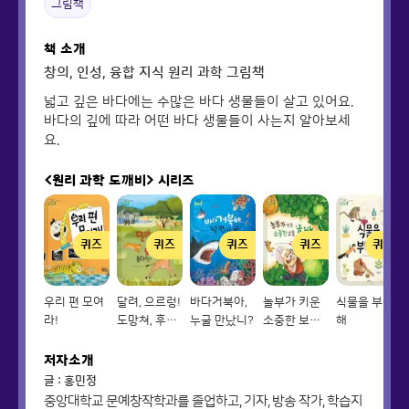
그림책
책 소개
창의, 인성, 융합 지식 원리 과학 그림책
넓고 깊은 바다에는 수많은 바다 생물들이 살고 있어요.
바다의 깊에 따라 어떤 바다 생물들이 사는지 알아보세
요.
<원리 과학 도깨비>
시리즈
퀴즈
퀴즈
퀴즈
퀴즈
퀴즈
우리 편 모여
달려, 으르렁!
바다거북아,
놀부가 키운
식물을 부탁
라!
도망쳐, 후다
누굴 만났니?
소중한 보물
해
닥!
호박
저자소개
글 : 홍민정
중앙대학교 문예창작학과를 졸업하고, 기자, 방송 작가, 학습지