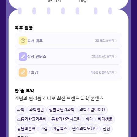
5~11세
18
명
독후 활동
독서 퀴즈
퀴즈 풀고 XP 받기
상상 캔버스
그림으로 느낌 남기기
똑후감
마음을 한 줄로 남기기
한 줄 요약
개념과 원리를 하나로 최신 트렌드 과학 콘텐츠
과학
과학일반
생활속원리과학
과학개념어이해
초등과학교과준비
통합과학적사고력
바다
바다생물
동물의분류
아람
아람북스
원리과학도깨비
전집