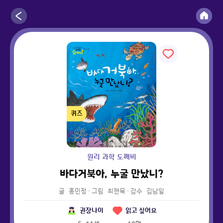
퀴즈
원리 과학 도깨비
바다거북아, 누굴 만났니?
글
홍민정
·
그림
최현묵
·
감수
김남일
권장나이
읽고 싶어요