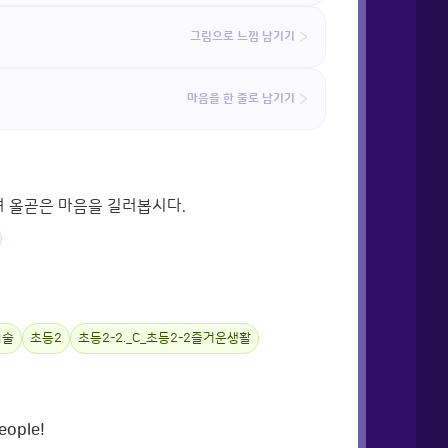
그림으로 느낌 남기기
마음을 한 줄로 남기기
며 올곧은 마음을 길러봅시다.
미술
초등2
초등2-2._C_초등2-2즐거운생활
ople!