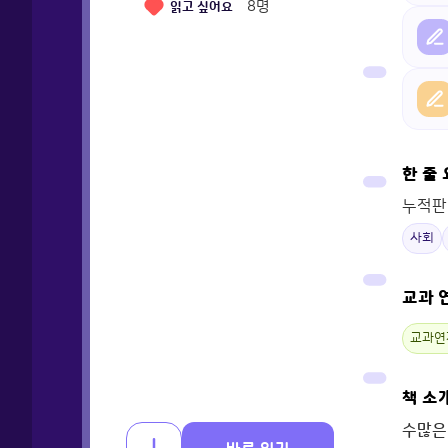
8
명
읽고 싶어요
한 줄
누적판
사회
교과 
교과연
책 소
수많은 