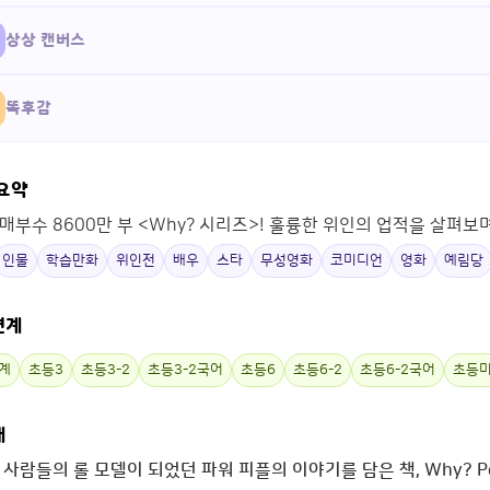
상상 캔버스
똑후감
 요약
매부수 8600만 부 <Why? 시리즈>! 훌륭한 위인의 업적을 살펴보
인물
학습만화
위인전
배우
스타
무성영화
코미디언
영화
예림당
연계
계
초등3
초등3-2
초등3-2국어
초등6
초등6-2
초등6-2국어
초등
개
사람들의 롤 모델이 되었던 파워 피플의 이야기를 담은 책, Why? Pe