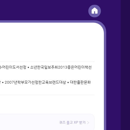
수어린이도서선정 • 소년한국일보주최2013좋은어린이책선
• 2007년학부모가선정한교육브랜드대상 • 대한출판문화
퀴즈 풀고 XP 받기