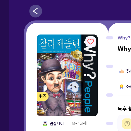
Why?
Wh
추
수
퀴즈
독후 
8~13세
권장나이