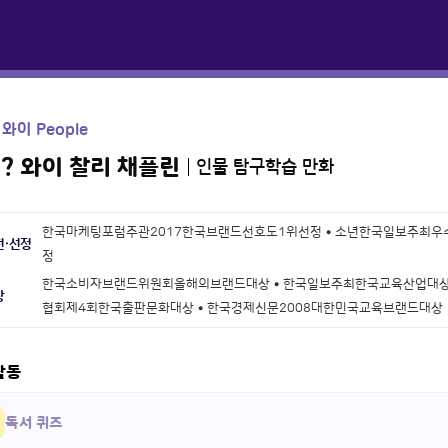
 와이 People
y? 와이 찰리 채플린
인물 탐구학습 만화
한국마케팅포럼주관2017한국브랜드선호도1위선정 • 소년한국일보주최우
천·선정
정
한국소비자브랜드위원회올해의브랜드대상 • 한국일보주최한국교육산업대상 
상
협회제4회한국출판문화대상 • 한국경제신문2008대한민국교육브랜드대상
활동
독서 퀴즈