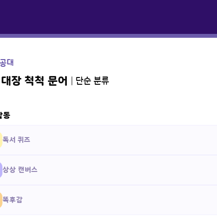
공대
 대장 척척 문어
단순 분류
활동
독서 퀴즈
상상 캔버스
똑후감