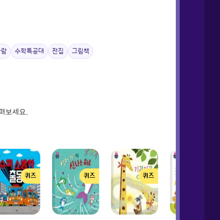
아람
수학특공대
전집
그림책
펴보세요.
퀴즈
퀴즈
퀴즈
퀴즈