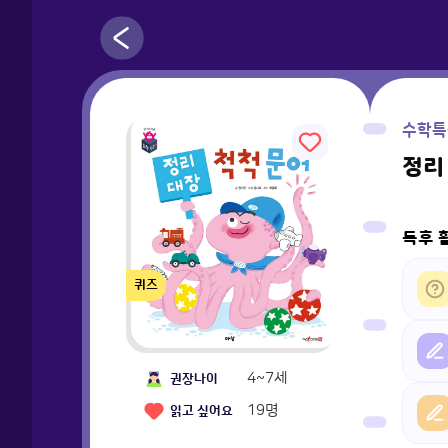
수학특
정리
독후 
퀴즈
4~7세
권장나이
19
명
읽고 싶어요