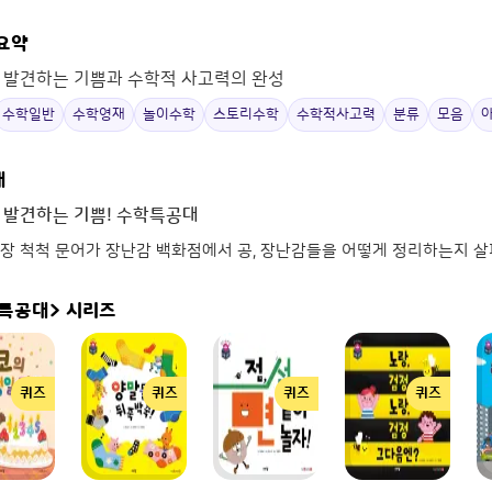
 요약
 발견하는 기쁨과 수학적 사고력의 완성
수학일반
수학영재
놀이수학
스토리수학
수학적사고력
분류
모음
개
 발견하는 기쁨! 수학특공대
장 척척 문어가 장난감 백화점에서 공, 장난감들을 어떻게 정리하는지 살
특공대>
시리즈
퀴즈
퀴즈
퀴즈
퀴즈