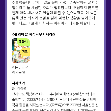
수록했습니다. “아는 길도 물어 가랬다.” 속담처럼 잘 아는
일이라도 늘 세심한 주의가 필요합니다. 조심하지 않으면
언제 어디서나 사고 위험에 빠질 수 있으니까요. 이 책을
통해 안전 의식과 습관을 길러 위험한 상황을 슬기롭게
벗어나고, 바르게 대처하는 어린이가 되기를 바랍니다.
<풀과바람 지식나무>
시리즈
교과서
퀴즈
아는 길도 물
어 가는 안전
백과
저자소개
글 : 이성률
전라남도 해남에서 태어나 추계예술대학교 문예창작학과를
졸업한 뒤, 2000년 《세기문학》 시 부문에서 신인상을 받으며
작품 활동을 시작했습니다. 《꼬르륵》으로 2008년 서울신문 신
춘문예 동화 부문에 당선되었고, 인천문학상과 서해아동문학