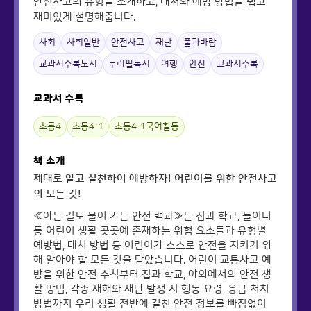
안전사고의 유형을 소개하고, 대처와 예방 방법을 쉽고
재미있게 설명해줍니다.
사회
사회일반
안전사고
재난
풀과바람
교과서수록도서
누리필독서
여행
안전
교과서수록
교과서 수록
초등4
초등4-1
초등4-1국어활동
책 소개
제대로 알고 실천하여 예방하자! 어린이를 위한 안전사고
의 모든 것!
≪아는 길도 물어 가는 안전 백과≫는 집과 학교, 놀이터
등 어린이 생활 곳곳에 존재하는 위험 요소들과 유형별
예방법, 대처 방법 등 어린이가 스스로 안전을 지키기 위
해 알아야 할 모든 것을 담았습니다. 어린이 교통사고 예
방을 위한 안전 수칙부터 집과 학교, 야외에서의 안전 생
활 방법, 각종 재해와 재난 발생 시 행동 요령, 응급 처치
방법까지 우리 생활 전반에 걸친 안전 정보를 빠짐없이