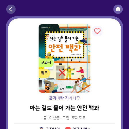
교과서
퀴즈
풀과바람 지식나무
아는 길도 물어 가는 안전 백과
글
이성률
·
그림
토끼도둑