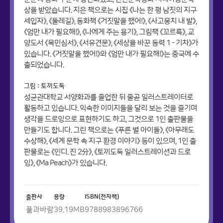
상을 받았습니다. 지은 책으로는 시집 《나는 한 평 남짓의 지구
세입자》, 《둘레길》, 동화책 《거짓말을 했어!》, 《사고뭉치 내 발》,
《엄만 내가 필요해!》, 《나에게 주는 용기》, 그림책 《꼬르륵》, 교
양도서 《목민심서》, 《서유견문》, 《세상을 바꾼 동력 1 - 기차》가
있습니다. 《거짓말을 했어!》와 《엄만 내가 필요해!》는 중국에 수
출되었습니다.
그림 : 토끼도둑
성균관대학교 서양화과를 졸업한 뒤 줄곧 일러스트레이터로
활동하고 있습니다. 익숙한 이미지들을 달리 보는 것을 즐기며
생각을 드로잉으로 표현하기도 하고, 그것으로 1인 출판물을
만들기도 합니다. 그린 책으로는 《푸른 별 아이들》, 《아무래도
수상해》, 《세계 문학 속 지구 환경 이야기》 등이 있으며, 1인 출
판물로는 《인디. 진 2分》, 《토끼도둑 일러스트레이션과 드로
잉》, 《Ma Peach》가 있습니다.
출판사
용량
ISBN(전자책)
풀과바람
39.19
MB
9788983896766