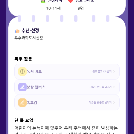
권장나이
읽고 싶어요
10-11세
9
명
추천·선정
우수과학도서선정
독후 활동
독서 퀴즈
퀴즈 풀고 XP 받기
상상 캔버스
그림으로 느낌 남기기
똑후감
마음을 한 줄로 남기기
한 줄 요약
어린이의 눈높이에 맞추어 우리 주변에서 흔히 발생하는