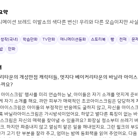
 요약
애니메이션 브레드 이발소의 색다른 변신! 우리와 다른 모습이지만 사
창작(국내)
학습만화
TV만화
애니메이션동화
스토리북
빵
천재
문
밥
만화
개
리타운의 개성만점 캐릭터들, 멋지다 베이커리타운의 바닐라 아이스크
을까요?
 아이스크림’ 행사를 미리 연습하는 날, 아이들은 자기 소개를 멋지게 준
 자기 소개를 해요. 까만 피부가 매력적인 초코아이스크림은 당당하게 자
 아이스크림은 아이들의 부정적인 반응에도 굴하지 않고, 자신을 아이스크
록 바닐라아이스크림은 가시방석이었어요. 하얗고 별다른 특징이 없는 
이스크림은 자신의 매력을 찾아낼 수 있을까요? 화장실 청소부터 쓰레기 
크. 하지만 짜증내지 않고 열심히 맡은 일을 해내었지요. 그런 윌크의 부
빠가 고기 탄 부분을 잘라 주고, 엄마는 밤에 동화책을 읽어 주었어요. 다