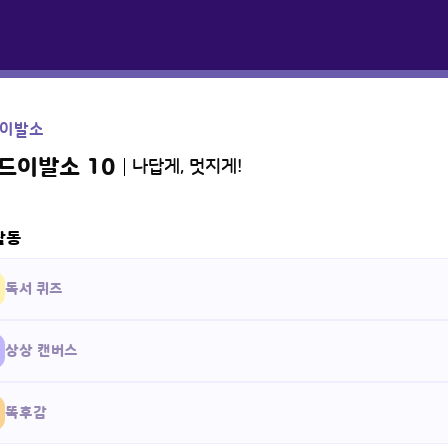
이발소
드이발소 10
나답게, 멋지게!
활동
독서 퀴즈
상상 캔버스
똑후감