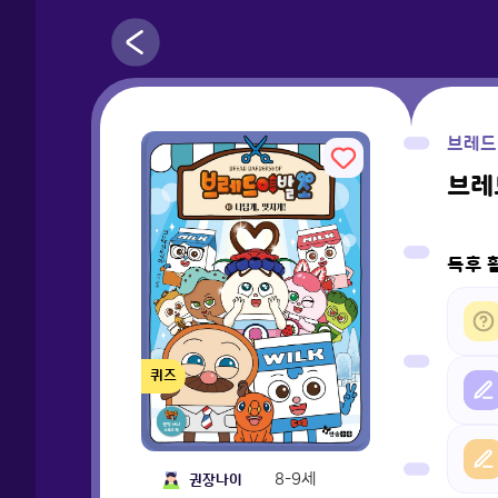
브레드
브레
독후 
퀴즈
8-9세
권장나이