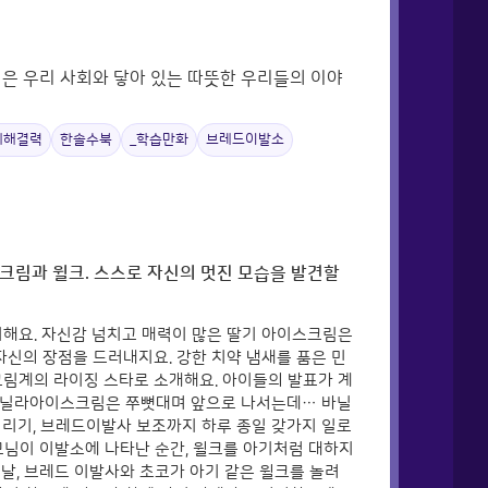
실은 우리 사회와 닿아 있는 따뜻한 우리들의 이야
제해결력
한솔수북
_학습만화
브레드이발소
림과 윌크. 스스로 자신의 멋진 모습을 발견할
비해요. 자신감 넘치고 매력이 많은 딸기 아이스크림은
신의 장점을 드러내지요. 강한 치약 냄새를 품은 민
림계의 라이징 스타로 소개해요. 아이들의 발표가 계
바닐라아이스크림은 쭈뼛대며 앞으로 나서는데… 바닐
버리기, 브레드이발사 보조까지 하루 종일 갖가지 일로
모님이 이발소에 나타난 순간, 윌크를 아기처럼 대하지
음 날, 브레드 이발사와 초코가 아기 같은 윌크를 놀려