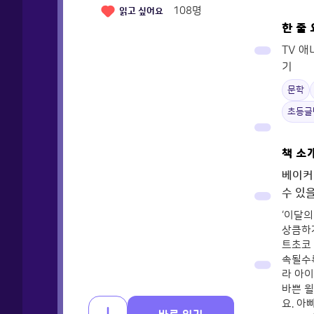
108
명
읽고 싶어요
한 줄
TV 
기
문학
초등글
책 소
베이커
수 있
‘이달의
상큼하게
트초코
속될수
라 아
바쁜 윌
요. 아