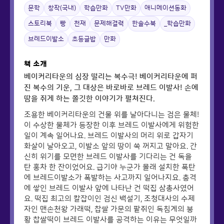
문학
창작(국내)
학습만화
TV만화
애니메이션동화
스토리북
빵
천재
문제해결력
한솔수북
_학습만화
브레드이발소
초등글밥
만화
책 소개
베이커리타운의 심장 떨리는 복수극! 베이커리타운에 퍼
진 복수의 기운, 그 대상은 바로바로 브레드 이발사! 손에
땀을 쥐게 하는 쫄깃한 이야기가 펼쳐진다.
조용한 베이커리타운의 건물 위를 날아다니는 검은 물체!
이 수상한 물체가 등장한 이후 브레드 이발사에게 위험한
일이 계속 일어나요. 브레드 이발사의 머리 위로 갑자기
화살이 날아오고, 이발소 앞의 땅이 쑥 꺼지고 말아요. 간
신히 위기를 모면한 브레드 이발사를 기다리는 건 독을
탄 홍차 한 잔이었어요. 급기야 누군가 몰래 설치한 폭탄
에 브레드이발소가 폭발하는 사고까지 일어나지요. 충격
에 쌓인 브레드 이발사 앞에 나타난 건 떡집 삼총사였어
요. 떡집 최고의 칼잡이인 검신 백설기, 조청대사의 수제
자인 맨손천왕 가래떡, 찹쌀 가문의 팥쥐인 독침계의 봉
황 찹쌀떡이 브레드 이발사를 공격하는 이유는 무엇일까