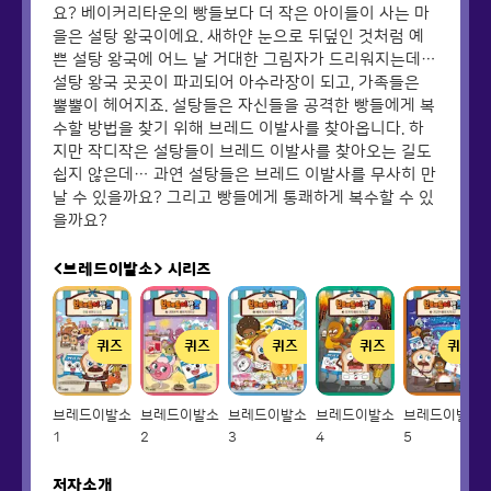
요? 베이커리타운의 빵들보다 더 작은 아이들이 사는 마
을은 설탕 왕국이에요. 새하얀 눈으로 뒤덮인 것처럼 예
쁜 설탕 왕국에 어느 날 거대한 그림자가 드리워지는데…
설탕 왕국 곳곳이 파괴되어 아수라장이 되고, 가족들은
뿔뿔이 헤어지죠. 설탕들은 자신들을 공격한 빵들에게 복
수할 방법을 찾기 위해 브레드 이발사를 찾아옵니다. 하
지만 작디작은 설탕들이 브레드 이발사를 찾아오는 길도
쉽지 않은데… 과연 설탕들은 브레드 이발사를 무사히 만
날 수 있을까요? 그리고 빵들에게 통쾌하게 복수할 수 있
을까요?
<브레드이발소>
시리즈
퀴즈
퀴즈
퀴즈
퀴즈
퀴즈
브레드이발소
브레드이발소
브레드이발소
브레드이발소
브레드이발소
1
2
3
4
5
저자소개