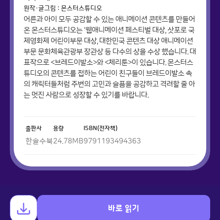
원작·글그림 : 몬스터스튜디오
어른과 아이 모두 공감할 수 있는 애니메이션 콘텐츠를 만들어
온 몬스터스튜디오는 '웹애니메이션 페스티벌 대상, 삿포로 국
제영화제 어린이부문 대상, 대한민국 콘텐츠 대상 애니메이션
부문 문화체육관광부 장관상 등 다수의 상을 수상 했습니다. 대
표작으로 <브레드이발소>와 <체리툰>이 있습니다. 몬스터스
튜디오의 콘텐츠를 접하는 어린이 친구들이 브레드이발소 속
의 캐릭터들처럼 주변의 고민과 슬픔을 공감하고 격려할 줄 아
는 멋진 사람으로 성장할 수 있기를 바랍니다.
출판사
용량
ISBN(전자책)
한솔수북
24.78
MB
9791193494363
바로 읽기