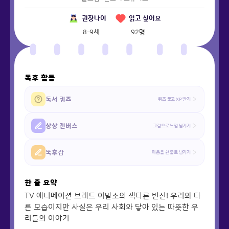
권장나이
읽고 싶어요
8-9세
92
명
독후 활동
독서 퀴즈
퀴즈 풀고 XP 받기
상상 캔버스
그림으로 느낌 남기기
똑후감
마음을 한 줄로 남기기
한 줄 요약
TV 애니메이션 브레드 이발소의 색다른 변신! 우리와 다
른 모습이지만 사실은 우리 사회와 닿아 있는 따뜻한 우
리들의 이야기