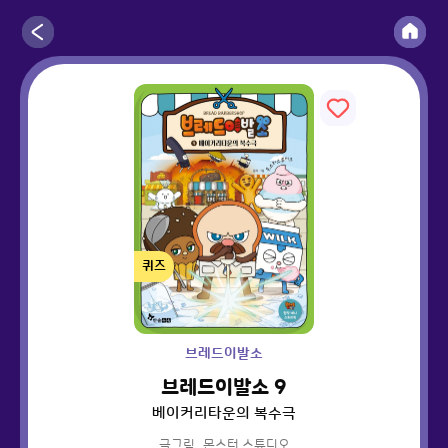
퀴즈
브레드이발소
브레드이발소 9
베이커리타운의 복수극
글그림
몬스터 스튜디오