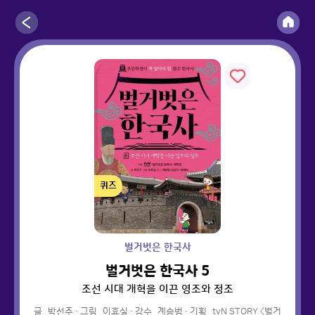
퀴즈
벌거벗은 한국사
벌거벗은 한국사 5
조선 시대 개혁을 이끈 영조와 정조
글
박선주
·
그림
이효실
·
감수
계승범
·
기획
tvN STORY 〈벌거