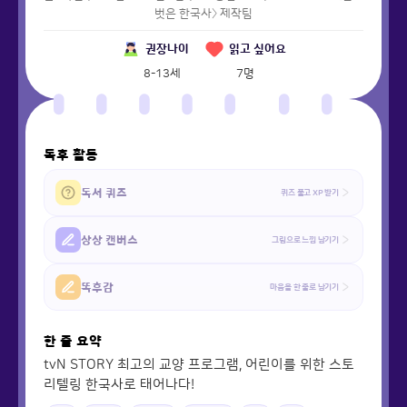
벗은 한국사〉 제작팀
권장나이
읽고 싶어요
8-13세
7
명
독후 활동
독서 퀴즈
퀴즈 풀고 XP 받기
상상 캔버스
그림으로 느낌 남기기
똑후감
마음을 한 줄로 남기기
한 줄 요약
tvN STORY 최고의 교양 프로그램, 어린이를 위한 스토
리텔링 한국사로 태어나다!