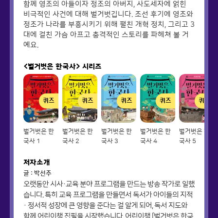
함께 영조의 아들이자 정조의 아버지, 사도세자에 얽힌
비극적인 사건에 대해 벌거벗깁니다. 조선 후기에 영조와
정조가 나라를 부흥시키기 위해 펼친 개혁 정치, 그리고 3
대에 걸친 가슴 아프고 충격적인 스토리를 파헤쳐 볼 거
예요.
<벌거벗은 한국사>
시리즈
퀴즈
퀴즈
퀴즈
퀴즈
퀴즈
벌거벗은 한
벌거벗은 한
벌거벗은 한
벌거벗은 한
벌거벗은 한
국사 1
국사 2
국사 3
국사 4
국사 5
저자소개
글 : 박선주
오랫동안 시사·교육 분야 프로그램을 만드는 방송 작가로 일했
습니다. 특히 교육 프로그램을 만들면서 독서가 아이들의 지적
· 정서적 성장에 큰 영향을 준다는 걸 알게 되어, 독서 지도와
함께 어린이책 집필을 시작했습니다. 어린이책 [벌거벗은 한국