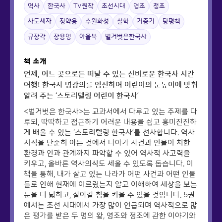
역사
한국사
TV원작
조선시대
영조
정조
사도세자
정약용
수원화성
실학
거중기
탕평책
규장각
장용영
아울북
벌거벗은한국사
책 소개
언제, 어느 곳으로든 떠날 수 있는 신비로운 한국사 시간
여행! 한국사 명강의를 엄선하여 어린이의 눈높이에 맞춰
알려 주는 ‘스토리텔링 어린이 한국사’
<벌거벗은 한국사>는 교과서에서 다루고 있는 주제를 다
루되, 딱딱하고 접근하기 어려운 내용을 쉽고 흥미진진하
게 배울 수 있는 ‘스토리텔링 한국사’를 선사합니다. 역사
지식을 단순히 아는 것에서 나아가 사건과 인물이 처한
환경과 인과 관계까지 파악할 수 있어 역사적 사고력을
키우고, 올바른 역사의식도 세울 수 있도록 돕습니다. 이
책을 통해, 내가 살고 있는 나라가 어떤 사건과 어떤 인물
들로 인해 현재에 이르렀는지 알고 이해하여 세상을 보는
눈을 더 넓히고, 살아갈 힘을 키울 수 있을 것입니다. 5권
에서는 조선 시대에서 가장 많이 언급되며 역사적으로 많
은 평가를 받은 두 명의 왕, 영조와 정조에 관한 이야기와