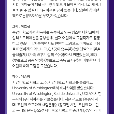
사]는 아이들이 책을 재미있게 읽으며 올바른 역사관과 세계관
을 키울 수 있길 바라는 마음을 담아 썼습니다. 집필에 참여한
책으로는 [EBS 60분 부모]가 있습니다.
그림 : 이효실
중앙대학교에서 한국화를 공부하고 영국 킹스턴 대학교에서
일러스트레이션을 공부한 뒤, 현재 어린이책 그림작가로 활동
하고 있습니다. 차분하면서도 편안한 그림으로 아이들의 마음
을 따뜻하게 담아냅니다. 《난 꿈이 없는걸》 《쉿! 갯벌의 비밀을
들려줄게》 《가족 바꾸기 깜짝 쇼》 《좋아서 껴안았는데, 왜?》
《부릅뜨고 꼼꼼 안전》 《부릅뜨고 똑똑 표지판》을 비롯한 여러
어린이책에 그림을 그렸습니다.
감수 : 계승범
서강대학교 사학과 교수. 서강대학교 사학과를 졸업하고,
University of Washington에서 박사학위를 받았습니다.
University of Washington, Seattle University, UCLA에서 한
국사와 동아시아사를 가르쳤습니다. 지은 책으로 《중종의 시
대: 조선의 유교화와 사림운동》, 《정지된 시간: 조선의 대보단
과 근대의 문턱》, 《조선시대 해외파병과 한중관계》, 《우리가 아