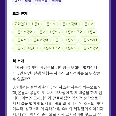
역사
모험
한솔수북
설민석
교과 연계
교과연계
초등1
초등1-1
초등1-1국어
초등1-2
초등1-2국어
초등2
초등2-2
초등2-2국어
초등4
초등4-2
초등4-2국어
초등5
초등5-2
초등5-2사회
초등6
초등6-1
초등6-1국어
초등6-2
초등6-2국어
책 소개
고사성어를 찾아 시공간을 뛰어넘는 모험이 펼쳐진다!
1~3권 완간! 설쌤 일행은 사라진 고사성어를 모두 찾을
수 있을까?
3권에서는 설쌤과 황 대감의 사소한 자존심 싸움으로 인
해, 온달과 공갈이 또 다시 고사성어 찾기 대결을 하게 됩
니다. 이번엔 고사성어가 만들어졌던 역사적 순간으로 가
서 대결을 벌이게 되지요. ‘계륵’의 유래가 된 조조의 이야
기부터 ‘삼고초려’의 유래가 된 유비와 제갈량의 이야기까
지, 다양한 역사적 순간으로 가서 고사성어를 찾고 그 유