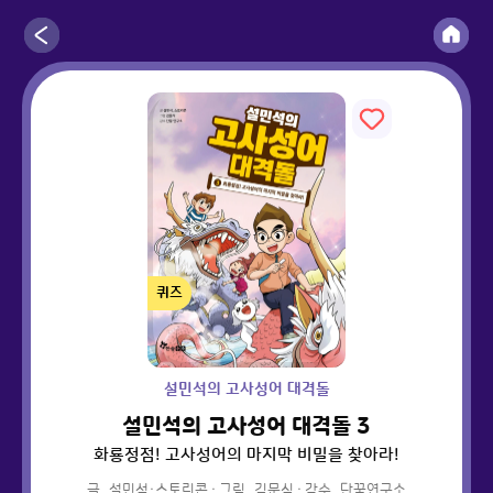
퀴즈
설민석의 고사성어 대격돌
설민석의 고사성어 대격돌 3
화룡정점! 고사성어의 마지막 비밀을 찾아라!
글
설민석·스토리콘
·
그림
김문식
·
감수
단꿈연구소