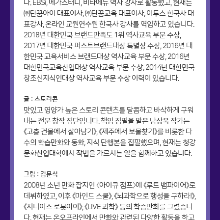
다. EBSi, 메가스터디, 비타에듀 역사 강사로 활동했고, 현재는
㈜단꿈아이 대표이사, ㈜단꿈교육 대표이사, 이투스 한국사 대
표강사, 온라인 교원연수원 한국사 강사를 역임하고 있습니다.
2018년 대한민국 브랜드만족도 1위 역사교육 부문 수상,
2017년 대한민국 퍼스트브랜드대상 특별상 수상, 2016년 대
한민국 교육서비스 브랜드대상 역사교육 부문 수상, 2016년
대한민국교육산업대상 역사교육 부문 수상, 2014년 대한민국
창조신지식인대상 역사교육 부문 수상 이력이 있습니다.
글 : 스토리콘
맛있고 영양가 높은 스토리 콘텐츠를 달콤하고 바삭하게 구워
내는 전문 창작 집단입니다. 책임 집필을 맡은 남상욱 작가는
《고층 건물에서 살아남기》, 《제주에서 보물찾기》를 비롯한 다
수의 학습만화와 동화, 지식 단행본을 집필했으며, 현재는 청강
문화산업대학에서 작법을 가르치는 일을 함께하고 있습니다.
그림 : 김문식
2008년 소년 만화 잡지인 〈아이큐 점프〉에 《루트 뱀파이어》로
데뷔하였고, 이후 《마인드 스쿨》, 《뇌과학으로 행성을 구하라!》,
《지니어스 로봇아이》, 《LIVE 과학》 등의 학습만화를 그렸습니
다. 현재는 온오프라인에서 만화와 관련된 다양한 활동을 하고