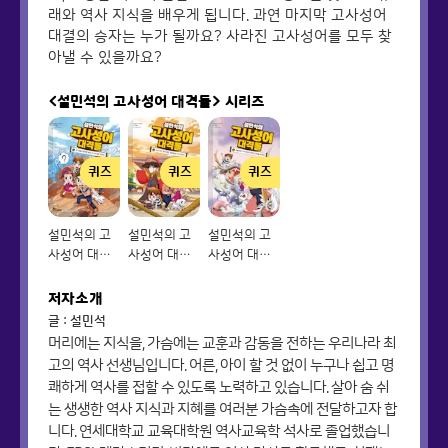
래와 역사 지식을 배우게 됩니다. 과연 마지막 고사성어
대결의 승자는 누가 될까요? 사라진 고사성어를 모두 찾
아낼 수 있을까요?
<설민석의 고사성어 대격돌>
시리즈
퀴즈
퀴즈
퀴즈
설민석의 고
설민석의 고
설민석의 고
사성어 대격
사성어 대격
사성어 대격
돌 1
돌 2
돌 3
저자소개
글 : 설민석
머리에는 지식을, 가슴에는 교훈과 감동을 전하는 우리나라 최
고의 역사 선생님입니다. 어른, 아이 할 것 없이 누구나 쉽고 명
쾌하게 역사를 접할 수 있도록 노력하고 있습니다. 살아 숨 쉬
는 생생한 역사 지식과 지혜를 여러분 가슴속에 전달하고자 합
니다. 연세대학교 교육대학원 역사교육학 석사로 졸업했습니