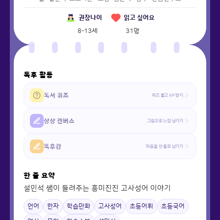
권장나이
읽고 싶어요
8-13세
31
명
독후 활동
독서 퀴즈
퀴즈 풀고 XP 받기
상상 캔버스
그림으로 느낌 남기기
똑후감
마음을 한 줄로 남기기
한 줄 요약
설민석 쌤이 들려주는 흥미진진 고사성어 이야기
언어
한자
학습만화
고사성어
초등어휘
초등국어