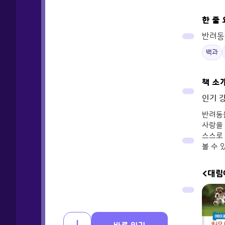
한 줄
반려동물
백과
책 소
인기 
반려동물
사랑을
스스로 
볼 수 
<대림