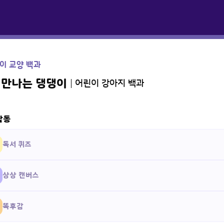
이 교양 백과
 만나는 댕댕이
어린이 강아지 백과
활동
독서 퀴즈
상상 캔버스
똑후감