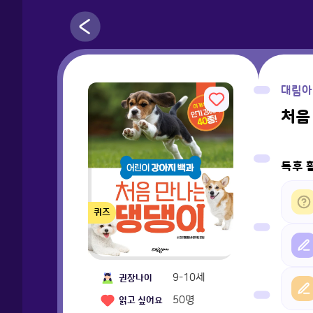
대림아
처음
독후 
퀴즈
9-10세
권장나이
50
명
읽고 싶어요