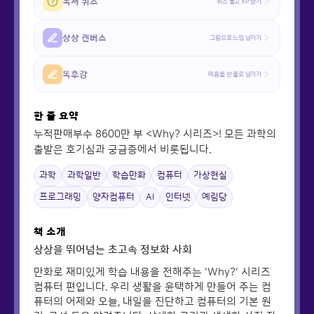
독서 퀴즈
퀴즈 풀고 XP 받기
상상 캔버스
그림으로 느낌 남기기
똑후감
마음을 한 줄로 남기기
한 줄 요약
누적판매부수 8600만 부 <Why? 시리즈>! 모든 과학의
출발은 호기심과 궁금증에서 비롯됩니다.
과학
과학일반
학습만화
컴퓨터
가상현실
프로그래밍
양자컴퓨터
AI
인터넷
예림당
책 소개
상상을 뛰어넘는 초고속 정보화 사회
만화로 재미있게 학습 내용을 전해주는 'Why?' 시리즈
컴퓨터 편입니다. 우리 생활을 윤택하게 만들어 주는 컴
퓨터의 어제와 오늘, 내일을 진단하고 컴퓨터의 기본 원