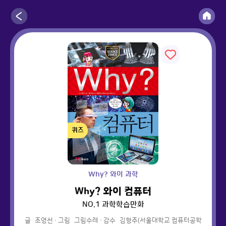
퀴즈
Why? 와이 과학
Why? 와이 컴퓨터
NO.1 과학학습만화
글
조영선
·
그림
그림수레
·
감수
김형주(서울대학교 컴퓨터공학