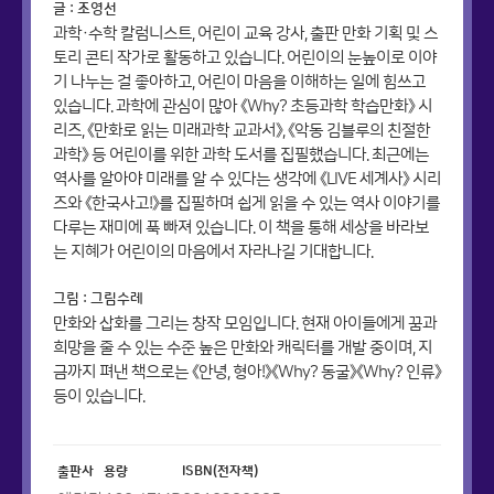
글 : 조영선
과학·수학 칼럼니스트, 어린이 교육 강사, 출판 만화 기획 및 스
토리 콘티 작가로 활동하고 있습니다. 어린이의 눈높이로 이야
기 나누는 걸 좋아하고, 어린이 마음을 이해하는 일에 힘쓰고
있습니다. 과학에 관심이 많아 《Why? 초등과학 학습만화》 시
리즈, 《만화로 읽는 미래과학 교과서》, 《악동 김블루의 친절한
과학》 등 어린이를 위한 과학 도서를 집필했습니다. 최근에는
역사를 알아야 미래를 알 수 있다는 생각에 《LIVE 세계사》 시리
즈와 《한국사고!》를 집필하며 쉽게 읽을 수 있는 역사 이야기를
다루는 재미에 푹 빠져 있습니다. 이 책을 통해 세상을 바라보
는 지혜가 어린이의 마음에서 자라나길 기대합니다.
그림 : 그림수레
만화와 삽화를 그리는 창작 모임입니다. 현재 아이들에게 꿈과
희망을 줄 수 있는 수준 높은 만화와 캐릭터를 개발 중이며, 지
금까지 펴낸 책으로는 《안녕, 형아!》《Why? 동굴》《Why? 인류》
등이 있습니다.
출판사
용량
ISBN(전자책)