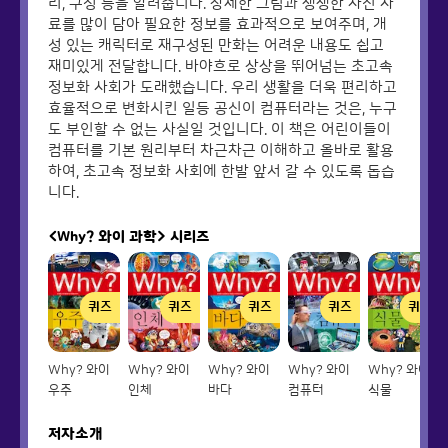
리, 구성 등을 알려줍니다. 상세한 그림과 생생한 사진 자
료를 많이 담아 필요한 정보를 효과적으로 보여주며, 개
성 있는 캐릭터로 재구성된 만화는 어려운 내용도 쉽고
재미있게 전달합니다. 바야흐로 상상을 뛰어넘는 초고속
정보화 사회가 도래했습니다. 우리 생활을 더욱 편리하고
효율적으로 변화시킨 일등 공신이 컴퓨터라는 것은, 누구
도 부인할 수 없는 사실일 것입니다. 이 책은 어린이들이
컴퓨터를 기본 원리부터 차근차근 이해하고 올바로 활용
하여, 초고속 정보화 사회에 한발 앞서 갈 수 있도록 돕습
니다.
<Why? 와이 과학>
시리즈
퀴즈
퀴즈
퀴즈
퀴즈
퀴즈
Why? 와이
Why? 와이
Why? 와이
Why? 와이
Why? 와이
우주
인체
바다
컴퓨터
식물
저자소개