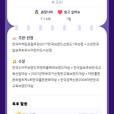
부 교수)
권장나이
읽고 싶어요
7-13세
7
명
추천·선정
한국마케팅포럼주관2017한국브랜드선호도1위선정 • 소년한국
일보주최우수어린이도서선정
수상
한국소비자브랜드위원회올해의브랜드대상 • 한국일보주최한국교
육산업대상 • 2007년학부모가선정한교육브랜드대상 • 대한출판
문화협회제4회한국출판문화대상 • 한국경제신문2008대한민국
교육브랜드대상
독후 활동