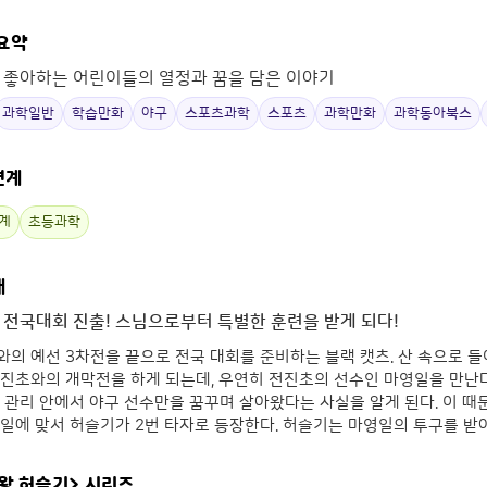
 요약
 좋아하는 어린이들의 열정과 꿈을 담은 이야기
과학일반
학습만화
야구
스포츠과학
스포츠
과학만화
과학동아북스
연계
계
초등과학
개
 전국대회 진출! 스님으로부터 특별한 훈련을 받게 되다!
의 예선 3차전을 끝으로 전국 대회를 준비하는 블랙 캣츠. 산 속으로 들
진초와의 개막전을 하게 되는데, 우연히 전진초의 선수인 마영일을 만난다
 관리 안에서 야구 선수만을 꿈꾸며 살아왔다는 사실을 알게 된다. 이 때
일에 맞서 허슬기가 2번 타자로 등장한다. 허슬기는 마영일의 투구를 받
왕 허슬기>
시리즈