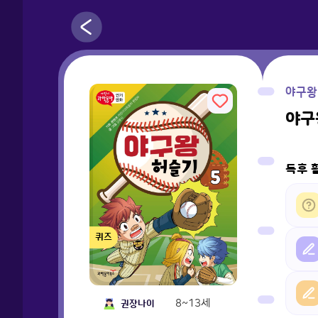
야구왕
야구
독후 
퀴즈
8~13세
권장나이