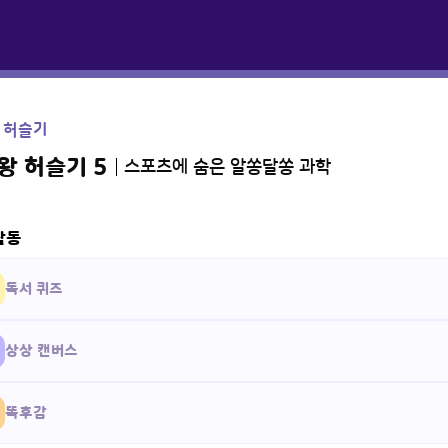
 허슬기
왕 허슬기 5
스포츠에 숨은 알쏭달쏭 과학
활동
독서 퀴즈
상상 캔버스
똑후감