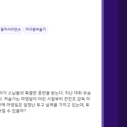
동아사이언스
야구왕허슬기
어가 스님들의 특별한 훈련을 받는다. 지난 대회 우승
. 허슬기는 마영일이 어린 시절부터 전진초 감독 미
문에 마영일은 엄청난 투구 실력을 가지고 있는데, 투
아칠 수 있을까?