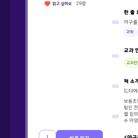
29
명
읽고 싶어요
한 줄
야구를
과학
교과 
교과연
책 소
드디어
보동초와
팀인 전
쉘 킴의
수 마영
<야구