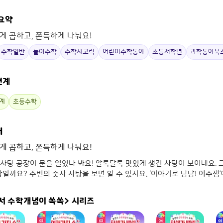
 요약
게 곱하고, 쫀득하게 나눠요!
수학일반
놀이수학
수학사고력
어린이수학동아
초등저학년
과학동아북
연계
계
초등수학
개
게 곱하고, 쫀득하게 나눠요!
사탕 공장이 문을 열었나 봐요! 알록달록 맛있게 생긴 사탕이 보이네요. 그
사탕일까요? 주변의 숫자 사탕을 보면 알 수 있지요. ‘이야기로 남냠! 어수잼
서 수학개념이 쏙쏙>
시리즈