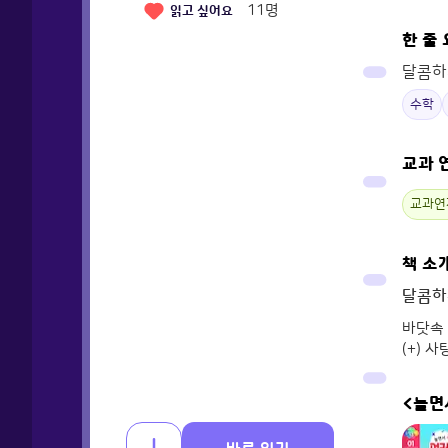
11
명
읽고 싶어요
한 줄
달콤하
수학
교과 
교과연
책 소
달콤하
바닷속 
(+) 
<놀면