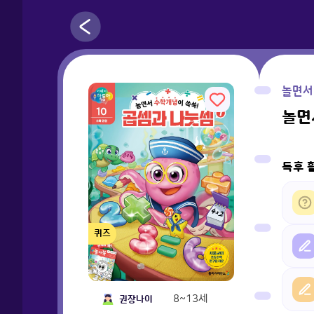
놀면서
놀면
독후 
퀴즈
8~13세
권장나이