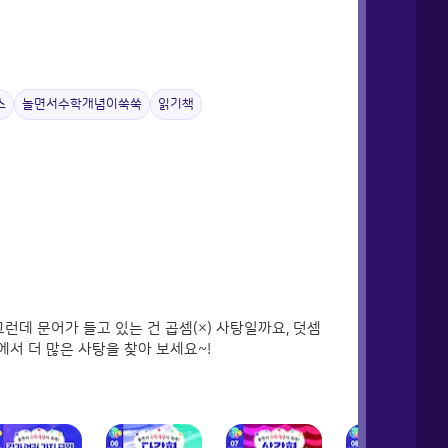
스
놀면서수학개념이쑥쑥
읽기책
런데 문어가 들고 있는 건 곱셈(×) 사탕일까요, 덧셈
’에서 더 많은 사탕을 찾아 보세요~!