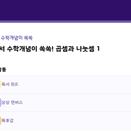
 수학개념이 쏙쏙
서 수학개념이 쏙쏙! 곱셈과 나눗셈 1
활동
독서 퀴즈
상상 캔버스
똑후감