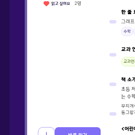
2
명
읽고 싶어요
한 줄
그래프
수학
교과 
교과연
책 소
초등 
는 수학
무지개색
동그랗게
<어린