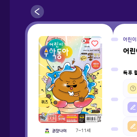
어린이
어린이
독후 
퀴즈
7~11세
권장나이