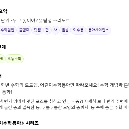
 요약
 단위 -누구 똥이야? 똥탐정 추리노트
수학일반
물맴이
덧셈
합
차
뺄셈
어수동
동아사이언스
연계
계
초등수학
개
저학년 수학의 로드맵, 어린이수학동아만 따라오세요! 수학 개념과 문
 동화!
 변기 위에서 멋진 포즈를 취하고 있는… 똥?! 자세히 보니 변기 주변에
 굴린 똥과 길쭉한 똥, 구불구불한 모양의 똥까지! 똥 속에 숨은 수학 
이수학동아>
시리즈