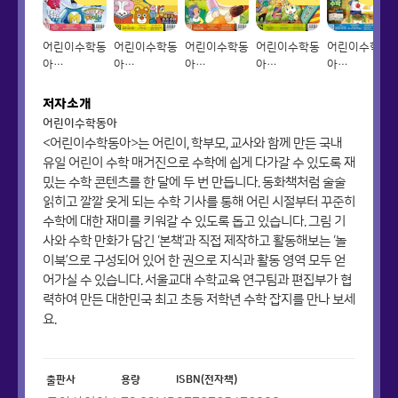
어린이수학동
어린이수학동
어린이수학동
어린이수학동
어린이수학동
아
아
아
아
아
Vol.01_2021.05.01
Vol.02_2021.05.15
Vol.03_2021.06.01
Vol.04_2021.06.15
Vol.05_2021
저자소개
어린이수학동아
<어린이수학동아>는 어린이, 학부모, 교사와 함께 만든 국내
유일 어린이 수학 매거진으로 수학에 쉽게 다가갈 수 있도록 재
밌는 수학 콘텐츠를 한 달에 두 번 만듭니다. 동화책처럼 술술
읽히고 깔깔 웃게 되는 수학 기사를 통해 어린 시절부터 꾸준히
수학에 대한 재미를 키워갈 수 있도록 돕고 있습니다. 그림 기
사와 수학 만화가 담긴 ‘본책’과 직접 제작하고 활동해보는 ‘놀
이북’으로 구성되어 있어 한 권으로 지식과 활동 영역 모두 얻
어가실 수 있습니다. 서울교대 수학교육 연구팀과 편집부가 협
력하여 만든 대한민국 최고 초등 저학년 수학 잡지를 만나 보세
요.
출판사
용량
ISBN(전자책)