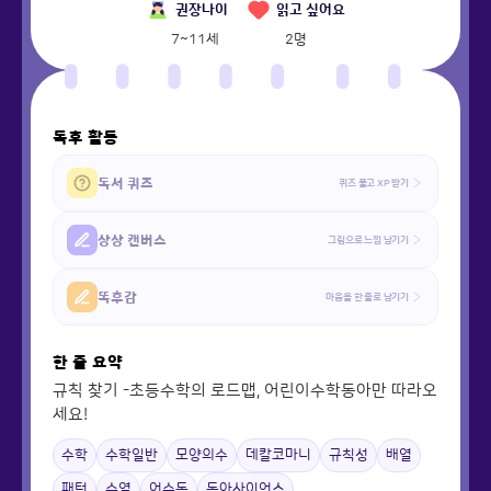
권장나이
읽고 싶어요
7~11세
2
명
독후 활동
독서 퀴즈
퀴즈 풀고 XP 받기
상상 캔버스
그림으로 느낌 남기기
똑후감
마음을 한 줄로 남기기
한 줄 요약
규칙 찾기 -초등수학의 로드맵, 어린이수학동아만 따라오
세요!
수학
수학일반
모양의수
데칼코마니
규칙성
배열
패턴
수열
어수동
동아사이언스