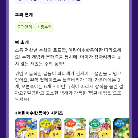
교과 연계
교과연계
초등수학
책 소개
초등 저학년 수학의 로드맵, 어린이수학동아만 따라오세
요! 수학 개념과 문해력을 동시에! 아이가 잠자리까지 놓
지 않는 재밌는 수학 동화!
귀엽고 듬직한 곰돌이 파티셰가 컵케이크 쟁반을 내밀고
있어요. 왼쪽 컵케이크는 블루베리가 1개, 가운데에는 3
개, 오른쪽에는 6개… 어떤 규칙에 따라서 장식을 올린 걸
까요? 달콤하고 고소한 냄새가 가득한 ‘빵규네 빵집’으로
오세요!
<어린이수학동아>
시리즈
퀴즈
퀴즈
퀴즈
퀴즈
퀴즈