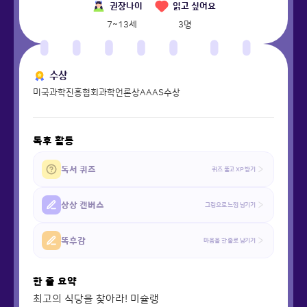
권장나이
읽고 싶어요
7~13세
3
명
수상
미국과학진흥협회과학언론상AAAS수상
독후 활동
독서 퀴즈
퀴즈 풀고 XP 받기
상상 캔버스
그림으로 느낌 남기기
똑후감
마음을 한 줄로 남기기
한 줄 요약
최고의 식당을 찾아라! 미슐랭