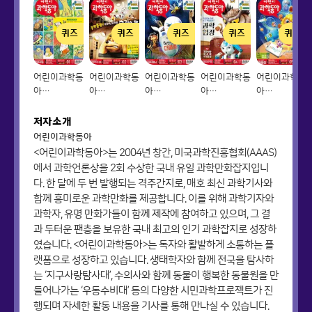
퀴즈
퀴즈
퀴즈
퀴즈
퀴즈
어린이과학동
어린이과학동
어린이과학동
어린이과학동
어린이과학동
아
아
아
아
아
Vol.01_2021.01.01
Vol.02_2021.01.15
Vol.03_2021.02.01
Vol.04_2021.02.15
Vol.05_2021
저자소개
어린이과학동아
<어린이과학동아>는 2004년 창간, 미국과학진흥협회(AAAS)
에서 과학언론상을 2회 수상한 국내 유일 과학만화잡지입니
다. 한 달에 두 번 발행되는 격주간지로, 매호 최신 과학기사와
함께 흥미로운 과학만화를 제공합니다. 이를 위해 과학기자와
과학자, 유명 만화가들이 함께 제작에 참여하고 있으며, 그 결
과 두터운 팬층을 보유한 국내 최고의 인기 과학잡지로 성장하
였습니다. <어린이과학동아>는 독자와 활발하게 소통하는 플
랫폼으로 성장하고 있습니다. 생태학자와 함께 전국을 탐사하
는 ‘지구사랑탐사대’, 수의사와 함께 동물이 행복한 동물원을 만
들어나가는 ‘우동수비대’ 등의 다양한 시민과학프로젝트가 진
행되며 자세한 활동 내용을 기사를 통해 만나실 수 있습니다.