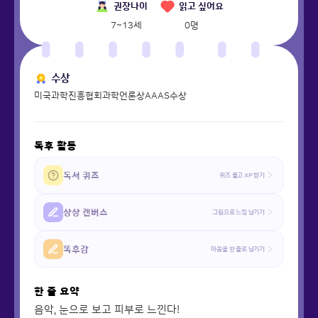
권장나이
읽고 싶어요
7~13세
0
명
수상
미국과학진흥협회과학언론상AAAS수상
독후 활동
독서 퀴즈
퀴즈 풀고 XP 받기
상상 캔버스
그림으로 느낌 남기기
똑후감
마음을 한 줄로 남기기
한 줄 요약
음악, 눈으로 보고 피부로 느낀다!