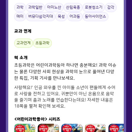
과학
과학일반
아미노산
산림육종
로봇청소기
감각
매미
버뮤다삼각지대
목성
어과동
동아사이언스
교과 연계
교과연계
초등과학
책 소개
초등과학은 어린이과학동아 하나면 충분해요! 과학 이슈
는 물론 다양한 사회 현상을 과학의 눈으로 풀어낸 다양
한 특집, 기획 기사를 만나보세요.
사랑해요!' 인공 와우를 낀 아이돌 소년이 팬들에게 수어
로 사랑을 전하고 있어요. 귀뿐만이 아닌 온몸으로 음악
을 즐기며 춤과 노래를 연습한다는데요! 자세한 내용은
18쪽을 펼쳐 확인해 보세요.
<어린이과학동아>
시리즈