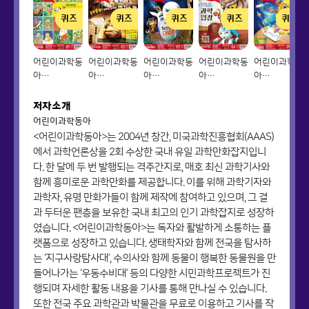
퀴즈
퀴즈
퀴즈
퀴즈
퀴즈
어린이과학동
어린이과학동
어린이과학동
어린이과학동
어린이과학동
아
아
아
아
아
Vol.01_2021.01.01
Vol.02_2021.01.15
Vol.03_2021.02.01
Vol.04_2021.02.15
Vol.05_2021
저자소개
어린이과학동아
<어린이과학동아>는 2004년 창간, 미국과학진흥협회(AAAS)
에서 과학언론상을 2회 수상한 국내 유일 과학만화잡지입니
다. 한 달에 두 번 발행되는 격주간지로, 매호 최신 과학기사와
함께 흥미로운 과학만화를 제공합니다. 이를 위해 과학기자와
과학자, 유명 만화가들이 함께 제작에 참여하고 있으며, 그 결
과 두터운 팬층을 보유한 국내 최고의 인기 과학잡지로 성장하
였습니다. <어린이과학동아>는 독자와 활발하게 소통하는 플
랫폼으로 성장하고 있습니다. 생태학자와 함께 전국을 탐사하
는 ‘지구사랑탐사대’, 수의사와 함께 동물이 행복한 동물원을 만
들어나가는 ‘우동수비대’ 등의 다양한 시민과학프로젝트가 진
행되며 자세한 활동 내용을 기사를 통해 만나실 수 있습니다.
또한 전국 주요 과학관과 박물관을 무료로 이용하고 기사를 작