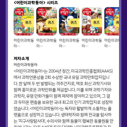
<어린이과학동아>
시리즈
퀴즈
퀴즈
퀴즈
퀴즈
퀴즈
어린이과학동
어린이과학동
어린이과학동
어린이과학동
어린이과학동
아
아
아
아
아
Vol.01_2021.01.01
Vol.02_2021.01.15
Vol.03_2021.02.01
Vol.04_2021.02.15
Vol.05_2021
저자소개
어린이과학동아
<어린이과학동아>는 2004년 창간, 미국과학진흥협회(AAAS)
에서 과학언론상을 2회 수상한 국내 유일 과학만화잡지입니
다. 한 달에 두 번 발행되는 격주간지로, 매호 최신 과학기사와
함께 흥미로운 과학만화를 제공합니다. 이를 위해 과학기자와
과학자, 유명 만화가들이 함께 제작에 참여하고 있으며, 그 결
과 두터운 팬층을 보유한 국내 최고의 인기 과학잡지로 성장하
였습니다. <어린이과학동아>는 독자와 활발하게 소통하는 플
랫폼으로 성장하고 있습니다. 생태학자와 함께 전국을 탐사하
는 ‘지구사랑탐사대’, 수의사와 함께 동물이 행복한 동물원을 만