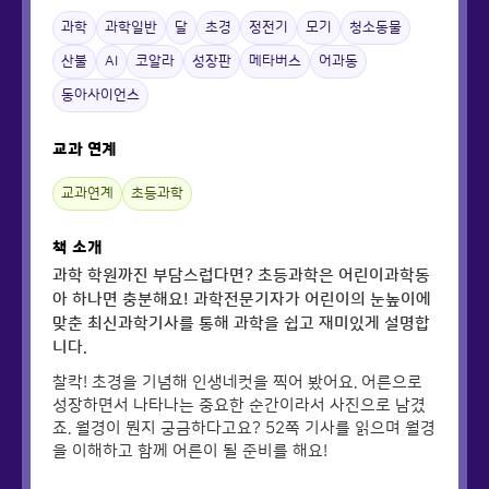
과학
과학일반
달
초경
정전기
모기
청소동물
산불
AI
코알라
성장판
메타버스
어과동
동아사이언스
교과 연계
교과연계
초등과학
책 소개
과학 학원까진 부담스럽다면? 초등과학은 어린이과학동
아 하나면 충분해요! 과학전문기자가 어린이의 눈높이에
맞춘 최신과학기사를 통해 과학을 쉽고 재미있게 설명합
니다.
찰칵! 초경을 기념해 인생네컷을 찍어 봤어요. 어른으로
성장하면서 나타나는 중요한 순간이라서 사진으로 남겼
죠. 월경이 뭔지 궁금하다고요? 52쪽 기사를 읽으며 월경
을 이해하고 함께 어른이 될 준비를 해요!