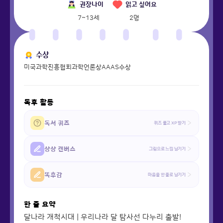
권장나이
읽고 싶어요
7~13세
2
명
수상
미국과학진흥협회과학언론상AAAS수상
독후 활동
독서 퀴즈
퀴즈 풀고 XP 받기
상상 캔버스
그림으로 느낌 남기기
똑후감
마음을 한 줄로 남기기
한 줄 요약
달나라 개척시대 | 우리나라 달 탐사선 다누리 출발!