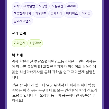
과학
과학일반
모낭충
지질유산
피라미
핵융합에너지
기후변화
동체시력
메타버스
어과동
동아사이언스
교과 연계
교과연계
초등과학
책 소개
과학 학원까진 부담스럽다면? 초등과학은 어린이과학동
아 하나면 충분해요! 과학전문기자가 어린이의 눈높이에
맞춘 최신과학기사를 통해 과학을 쉽고 재미있게 설명합
니다.
깊은 밤 자다가 깼더니 얼굴 위에서 내 피지를 하나씩 뽑
아먹는 이 친구는 누구?! 바로 모든 인간들의 반려 진드기
‘모낭충’입니다. 이 요상한 동물이 궁금하다면 48쪽을 펼
치세요!