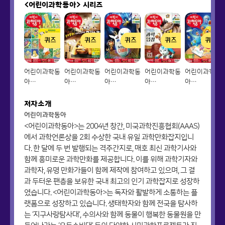
<어린이과학동아>
시리즈
퀴즈
퀴즈
퀴즈
퀴즈
퀴즈
어린이과학동
어린이과학동
어린이과학동
어린이과학동
어린이과학동
아
아
아
아
아
Vol.01_2021.01.01
Vol.02_2021.01.15
Vol.03_2021.02.01
Vol.04_2021.02.15
Vol.05_2021
저자소개
어린이과학동아
<어린이과학동아>는 2004년 창간, 미국과학진흥협회(AAAS)
에서 과학언론상을 2회 수상한 국내 유일 과학만화잡지입니
다. 한 달에 두 번 발행되는 격주간지로, 매호 최신 과학기사와
함께 흥미로운 과학만화를 제공합니다. 이를 위해 과학기자와
과학자, 유명 만화가들이 함께 제작에 참여하고 있으며, 그 결
과 두터운 팬층을 보유한 국내 최고의 인기 과학잡지로 성장하
였습니다. <어린이과학동아>는 독자와 활발하게 소통하는 플
랫폼으로 성장하고 있습니다. 생태학자와 함께 전국을 탐사하
는 ‘지구사랑탐사대’, 수의사와 함께 동물이 행복한 동물원을 만