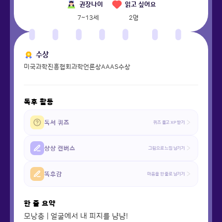
권장나이
읽고 싶어요
7~13세
2
명
수상
미국과학진흥협회과학언론상AAAS수상
독후 활동
독서 퀴즈
퀴즈 풀고 XP 받기
상상 캔버스
그림으로 느낌 남기기
똑후감
마음을 한 줄로 남기기
한 줄 요약
모낭충 | 얼굴에서 내 피지를 냠냠!