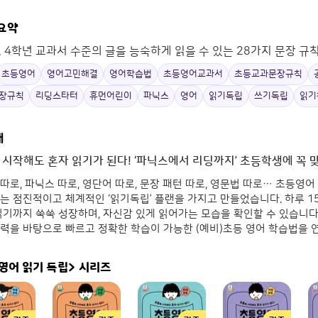
 요약
, 4학년 교과서 수준의 글을 능숙하게 읽을 수 있는 28가지 문장 규
초등영어
영어고민해결
영어학습법
초등영어교과서
초등교과문장규칙
장규칙
리딩스타터
휴먼어린이
파닉스
영어
읽기독립
쓰기독립
읽기
개
 시작해도 혼자 읽기가 된다! ‘파닉스에서 리딩까지’ 초등학생에 꼭 
따로, 파닉스 따로, 영단어 따로, 문장 패턴 따로, 영문법 따로… 초등영
는 점진적이고 체계적인 ‘읽기독립’ 플랜을 가지고 만들었습니다. 하루 15
읽기까지 쑥쑥 성장하며, 자신감 있게 읽어가는 모습을 확인할 수 있습니다
력을 바탕으로 빠르고 정확한 학습이 가능한 (예비)초등 영어 학습법을 
영어 읽기 독립>
시리즈