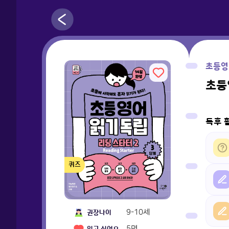
초등영
초등
독후 
퀴즈
9-10세
권장나이
5
명