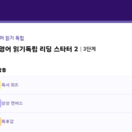
어 읽기 독립
영어 읽기독립 리딩 스타터 2
3단계
활동
독서 퀴즈
상상 캔버스
똑후감