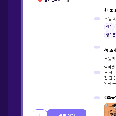
읽고 싶어요
한 줄
초등 3
언어
영어문
책 소
초등에
알파벳 
로 향하
긴 글 
인지 능
<초등