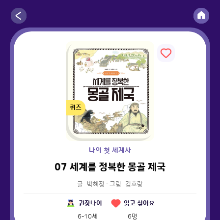
퀴즈
나의 첫 세계사
07 세계를 정복한 몽골 제국
글
박혜정
·
그림
김호랑
권장나이
읽고 싶어요
6-10세
6
명