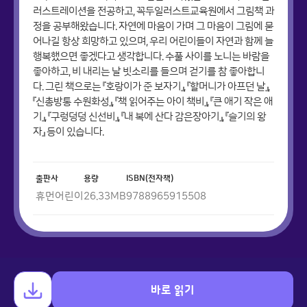
러스트레이션을 전공하고, 꼭두일러스트교육원에서 그림책 과
정을 공부해왔습니다. 자연에 마음이 가며 그 마음이 그림에 묻
어나길 항상 희망하고 있으며, 우리 어린이들이 자연과 함께 늘
행복했으면 좋겠다고 생각합니다. 수풀 사이를 노니는 바람을
좋아하고, 비 내리는 날 빗소리를 들으며 걷기를 참 좋아합니
다. 그린 책으로는 『호랑이가 준 보자기』, 『할머니가 아프던 날』,
『신총방통 수원화성』, 『책 읽어주는 아이 책비』, 『큰 애기 작은 애
기』, 『구렁덩덩 신선비』, 『내 복에 산다 감은장아기』, 『슬기의 왕
자』 등이 있습니다.
출판사
용량
ISBN(전자책)
휴먼어린이
26.33
MB
9788965915508
바로 읽기