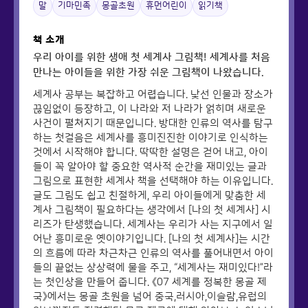
말
기마민족
몽골초원
휴먼어린이
읽기책
책 소개
우리 아이를 위한 생애 첫 세계사 그림책! 세계사를 처음
만나는 아이들을 위한 가장 쉬운 그림책이 나왔습니다.
세계사 공부는 복잡하고 어렵습니다. 낯선 인물과 장소가
끊임없이 등장하고, 이 나라와 저 나라가 얽히며 새로운
사건이 펼쳐지기 때문입니다. 방대한 인류의 역사를 탐구
하는 첫걸음은 세계사를 흥미진진한 이야기로 인식하는
것에서 시작해야 합니다. 딱딱한 설명은 걷어 내고, 아이
들이 꼭 알아야 할 중요한 역사적 순간을 재미있는 글과
그림으로 표현한 세계사 책을 선택해야 하는 이유입니다.
글도 그림도 쉽고 친절하게, 우리 아이들에게 맞춤한 세
계사 그림책이 필요하다는 생각에서 [나의 첫 세계사] 시
리즈가 탄생했습니다. 세계사는 우리가 사는 지구에서 일
어난 흥미로운 옛이야기입니다. [나의 첫 세계사]는 시간
의 흐름에 따라 차근차근 인류의 역사를 풀어내면서 아이
들의 끝없는 상상력에 물을 주고, “세계사는 재미있다!”라
는 첫인상을 만들어 줍니다. 《07 세계를 정복한 몽골 제
국》에서는 몽골 초원을 넘어 중국,러시아,이슬람,유럽의