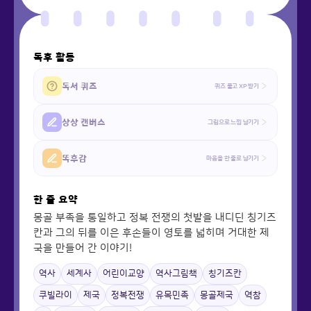
독후 활동
독서 퀴즈
퀴즈 풀고 XP 받기
상상 캔버스
그림으로 느낌 남기기
똑후감
마음을 한 줄로 남기기
한 줄 요약
몽골 부족을 통일하고 정복 전쟁의 첫발을 내디딘 칭기즈
칸과 그의 뒤를 이은 후손들이 영토를 넓히며 거대한 제
국을 만들어 간 이야기!
역사
세계사
어린이교양
역사그림책
칭기즈칸
쿠빌라이
제국
정복전쟁
유목민족
몽골제국
역참