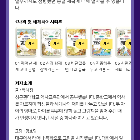
일부까지도 점령했던 몽골 제국에 대해 알아볼 수 있습니
다.
<나의 첫 세계사>
시리즈
퀴즈
퀴즈
퀴즈
퀴즈
퀴즈
01 깨어난 세
02 신과 함께
03 비단길을
04 지중해를
05 시민과 황
계 고대 문명
살아가는 인
연 나라 중국
두고 겨룬 그
제의 나라 로
도
리스와 페르
마 제국
시아
저자소개
글 : 박혜정
성균관대학교 역사교육과에서 공부했습니다. 중학교에서 역사
를 가르치며 학생들과 세계사의 재미를 나누고 있습니다. 두 아
이의 엄마로, 아이를 무릎에 앉혀 놓고 그림책을 읽어 주던 때
가 인생에서 빛나던 시절 중 하나라 여기고 있습니다.
그림 : 김호랑
대구에서 태어나 독학으로 그림을 시작했습니다. 대학에서 일