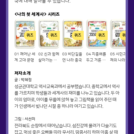
국에 대해 알아볼 수 있습니다.
<나의 첫 세계사>
시리즈
퀴즈
퀴즈
퀴즈
퀴즈
퀴즈
01 깨어난 세
02 신과 함께
03 비단길을
04 지중해를
05 시민과 황
계 고대 문명
살아가는 인
연 나라 중국
두고 겨룬 그
제의 나라 로
도
리스와 페르
마 제국
시아
저자소개
글 : 박혜정
성균관대학교 역사교육과에서 공부했습니다. 중학교에서 역사
를 가르치며 학생들과 세계사의 재미를 나누고 있습니다. 두 아
이의 엄마로, 아이를 무릎에 앉혀 놓고 그림책을 읽어 주던 때
가 인생에서 빛나던 시절 중 하나라 여기고 있습니다.
그림 : 서선미
전라북도 순창에서 태어났습니다. 섬진강에 몰려가 다슬기도
잡고, 먹성 좋은 오빠들 따라 무서리, 땅콩서리 하며 아홉 살 때