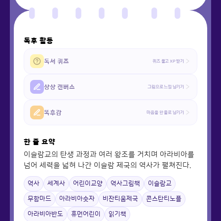
독후 활동
독서 퀴즈
퀴즈 풀고 XP 받기
상상 캔버스
그림으로 느낌 남기기
똑후감
마음을 한 줄로 남기기
한 줄 요약
이슬람교의 탄생 과정과 여러 왕조를 거치며 아라비아를
넘어 세력을 넓혀 나간 이슬람 제국의 역사가 펼쳐진다.
역사
세계사
어린이교양
역사그림책
이슬람교
무함마드
아라비아숫자
비잔티움제국
콘스탄티노플
아라비아반도
휴먼어린이
읽기책