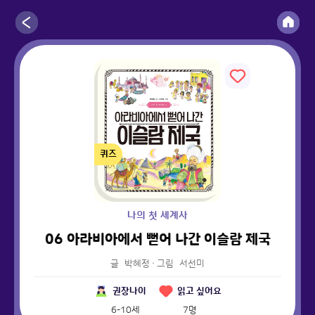
퀴즈
나의 첫 세계사
06 아라비아에서 뻗어 나간 이슬람 제국
글
박혜정
·
그림
서선미
권장나이
읽고 싶어요
6-10세
7
명