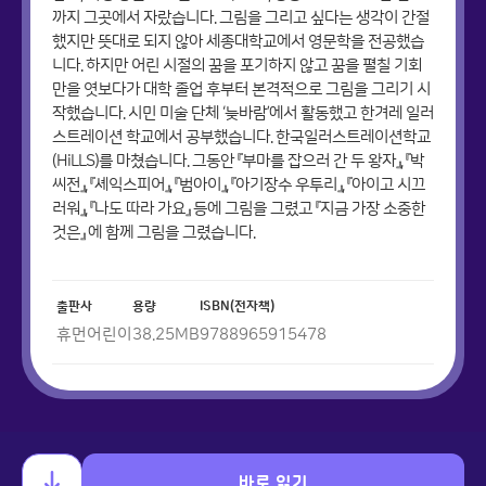
까지 그곳에서 자랐습니다. 그림을 그리고 싶다는 생각이 간절
했지만 뜻대로 되지 않아 세종대학교에서 영문학을 전공했습
니다. 하지만 어린 시절의 꿈을 포기하지 않고 꿈을 펼칠 기회
만을 엿보다가 대학 졸업 후부터 본격적으로 그림을 그리기 시
작했습니다. 시민 미술 단체 ‘늦바람’에서 활동했고 한겨레 일러
스트레이션 학교에서 공부했습니다. 한국일러스트레이션학교
(HiLLS)를 마쳤습니다. 그동안 『부마를 잡으러 간 두 왕자』, 『박
씨전』, 『셰익스피어』, 『범아이』, 『아기장수 우투리』, 『아이고 시끄
러워』, 『나도 따라 가요』 등에 그림을 그렸고 『지금 가장 소중한
것은』 에 함께 그림을 그렸습니다.
출판사
용량
ISBN(전자책)
휴먼어린이
38.25
MB
9788965915478
바로 읽기