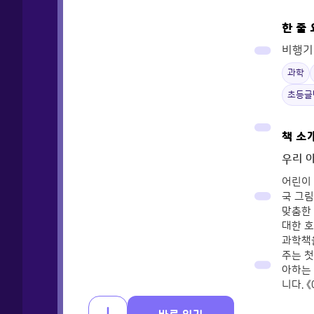
한 줄
비행기
과학
초등글
책 소
우리 
어린이 
국 그림
맞춤한 
대한 호
과학책을
주는 첫
아하는 
니다. 