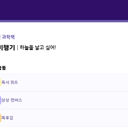
첫 과학책
 비행기
하늘을 날고 싶어!
활동
독서 퀴즈
상상 캔버스
똑후감