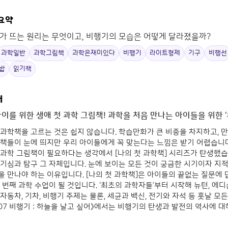
 요약
가 뜨는 원리는 무엇이고, 비행기의 모습은 어떻게 달라졌을까?
과학일반
과학그림책
과학은재미있다
비행기
라이트형제
기구
비행선
밥
읽기책
개
아이를 위한 생애 첫 과학 그림책! 과학을 처음 만나는 아이들을 위한 
과학책을 고르는 것은 쉽지 않습니다. 학습만화가 큰 비중을 차지하고, 
책들이 눈에 띄지만 우리 아이들에게 꼭 맞는다는 느낌은 받기 어렵습니다
과학 그림책이 필요하다는 생각에서 [나의 첫 과학책] 시리즈가 탄생했습
기심과 탐구 그 자체입니다. 눈에 보이는 모든 것이 궁금한 시기이자 지
 만나야 하는 이유입니다. [나의 첫 과학책]은 아이들의 끝없는 질문에 
 번째 과학 수업이 될 것입니다. ‘최초의 과학자들’부터 시작해 뉴턴, 에
자동차, 기차, 비행기 주제는 물론, 세균과 백신, 전기와 자석 등 훗날 
《07 비행기 : 하늘을 날고 싶어》에서는 비행기의 탄생과 발전의 역사에 대