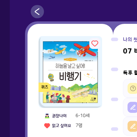
나의 
07
독후 
퀴즈
6-10세
권장나이
7
명
읽고 싶어요