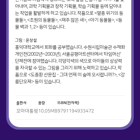
아내어, 과학 기획물과 창작 기획물, 학습 기획물 등에 담아내
는 작업을 활발하게 하고 있습니다. 작품으로 <멸종 위기의 동
물들>, <초원의 동물들>, <재주 많은 새>, <아기 동물들>, <동
물 백과 1, 2> 등이 있습니다.
그림 : 윤상설
홍익대학교에서 회화를 공부했습니다. 수원시립미술관 수채화
개인전(2002년~2003년), 서울공평아트센터에서 ‘타임머신’
단체전에 참여했습니다. 각양각색의 색으로 아이들의 상상력
을 자극할 수 있는 그림을 그리기 위해 노력하고 있습니다. 작
품으로 <도종환 산문집 - 그대 언제 이 숲에 오시렵니까?>, <강
릉단오제> 등이 있습니다.
출판사
용량
ISBN(전자책)
꼬마대통령
10.05
MB
9791194933472