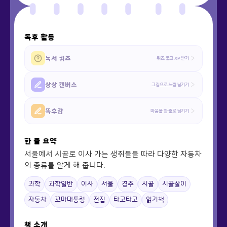
독후 활동
독서 퀴즈
퀴즈 풀고 XP 받기
상상 캔버스
그림으로 느낌 남기기
똑후감
마음을 한 줄로 남기기
한 줄 요약
서울에서 시골로 이사 가는 생쥐들을 따라 다양한 자동차
의 종류를 알게 해 줍니다.
과학
과학일반
이사
서울
경주
시골
시골살이
자동차
꼬마대통령
전집
타고타고
읽기책
책 소개