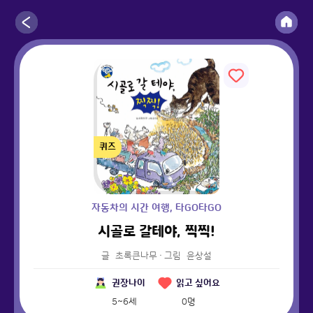
퀴즈
자동차의 시간 여행, 타GO타GO
시골로 갈테야, 찍찍!
글
초록큰나무
·
그림
윤상설
권장나이
읽고 싶어요
5~6세
0
명