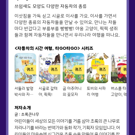
쓰임새도 모양도 다양한 자동차의 종류
이삿짐을 가득 싣고 시골로 이사를 가요. 이사를 가면서
다양한 종류의 자동차들을 만날 수 있어요. 만나는 차들
마다 반갑다고 부릉부릉 빵빵빵! 야옹 고양이, 찍찍 생쥐
들과 함께 자동차들을 만나면서 우리나라 여행을 떠나요.
<자동차의 시간 여행, 타GO타GO>
시리즈
퀴즈
퀴즈
퀴즈
퀴즈
퀴즈
서둘러 발명
시골로 갈테
곰 아주머니
토비의 사파
버스를 타는
박사와 자동
야, 찍찍!
의 꽃모자
리 여행
고양이, 맥
차
저자소개
글 : 초록큰나무
어린이들이 세상의 모든 이야기를 거름 삼아 초록의 큰 나무로
자라나기를 바라는 번역가와 동화 작가, 기획자 모임입니다. 어
린이들의 마음속에 싱그러운 초록 숲을 만들어 줄 이야기를 찾