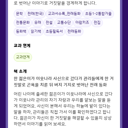
로 벗어난 이야기로 거짓말을 경계하게 합니다.
문학
전래(한국)
교과서수록_전래동화
초등1-2통합가을
전통문화
유래
전설
교통수단
아람키즈
전집
동화책
읽기책
초등필독서
전래동화
교과 연계
교과연계
책 소개
한 젊은이가 이웃나라 사신으로 갔다가 관리들에게 한 거
짓말로 곤욕을 치룬 뒤 버지 기지로 벗어난 전래 동화
어린 나이에 출세한 젊은이가 이웃나라에 사신으로 갔다
가 이웃나라 관리의 자기 자랑과 우리를 얕보는 말을 듣
게 되었어요. 사신이 분해서 우리는 하늘에 밭이 있다는
말을 하자, 관리들은 직접 가서 이를 확인하겠다고 합니
다. 젊은이가 자신이 한 거짓말을 해결할 수 있을지 상상
하면서 이야기를 읽어 보세요.