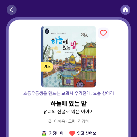
퀴즈
초등우등생을 만드는 교과서 우리전래, 요술 항아리
하늘에 있는 밭
유래와 전설로 엮은 이야기
글
이혜옥
·
그림
김경하
권장나이
읽고 싶어요