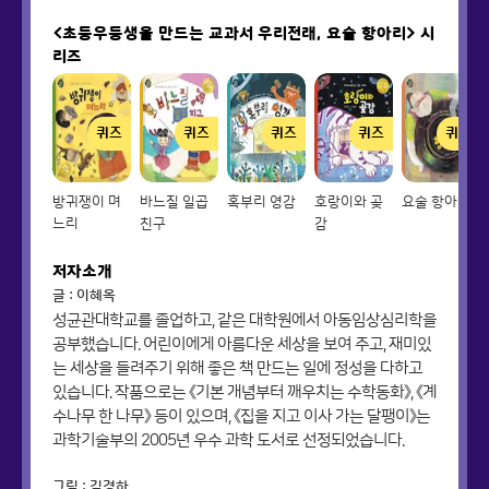
<초등우등생을 만드는 교과서 우리전래, 요술 항아리>
시
리즈
퀴즈
퀴즈
퀴즈
퀴즈
퀴즈
방귀쟁이 며
바느질 일곱
혹부리 영감
호랑이와 곶
요술 항아리
느리
친구
감
저자소개
글 : 이혜옥
성균관대학교를 졸업하고, 같은 대학원에서 아동임상심리학을
공부했습니다. 어린이에게 아름다운 세상을 보여 주고, 재미있
는 세상을 들려주기 위해 좋은 책 만드는 일에 정성을 다하고
있습니다. 작품으로는 《기본 개념부터 깨우치는 수학동화》, 《계
수나무 한 나무》 등이 있으며, 《집을 지고 이사 가는 달팽이》는
과학기술부의 2005년 우수 과학 도서로 선정되었습니다.
그림 : 김경하