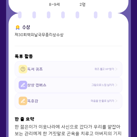
8~9세
2
명
수상
제30회책의날국무총리상수상
독후 활동
독서 퀴즈
퀴즈 풀고 XP 받기
상상 캔버스
그림으로 느낌 남기기
똑후감
마음을 한 줄로 남기기
한 줄 요약
한 젊은이가 이웃나라에 사신으로 갔다가 우리를 얕잡아
보는 관리에게 한 거짓말로 곤욕을 치루고 아버지의 기지