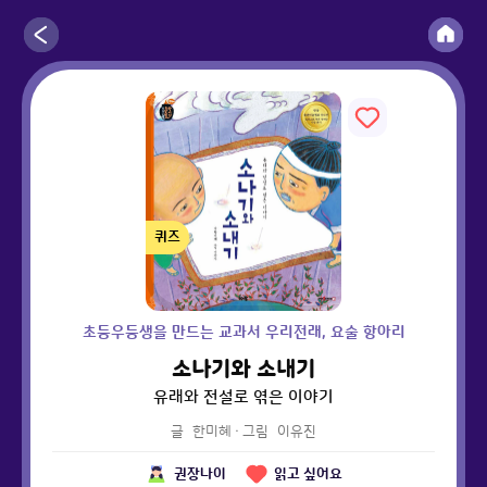
퀴즈
초등우등생을 만드는 교과서 우리전래, 요술 항아리
소나기와 소내기
유래와 전설로 엮은 이야기
글
한미혜
·
그림
이유진
권장나이
읽고 싶어요