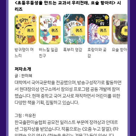
<초등우등생을 만드는 교과서 우리전래, 요술 항아리>
시
리즈
퀴즈
퀴즈
퀴즈
퀴즈
퀴즈
방귀쟁이 며
바느질 일곱
혹부리 영감
호랑이와 곶
요술 항아리
느리
친구
감
저자소개
글 : 한미혜
대학에서 국어국문학을 전공했으며, 방송구성작가로 활동하면
서 현대창의성 연구소에서 창의성 프로그램 공동 개발에 참여
했습니다. 현재 중학교 국어 교사로 재직하면서 어린이를 위한
다양한 책을 기획, 집필하고 있습니다.
그림 : 이유진
한국출판미술협회 공모전 일러스트 부문에 장려상과 안데르
센 그림자상을 받았습니다. 작품으로는 《오줌 누고 잘걸》, 《타
임캡슐 우리 역사》, 《하늘을 울리는 거문고》 등이 있습니다.