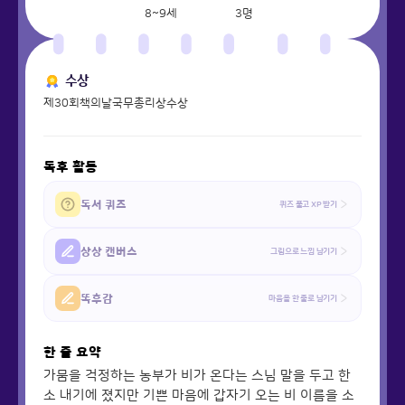
8~9세
3
명
수상
제30회책의날국무총리상수상
독후 활동
독서 퀴즈
퀴즈 풀고 XP 받기
상상 캔버스
그림으로 느낌 남기기
똑후감
마음을 한 줄로 남기기
한 줄 요약
가뭄을 걱정하는 농부가 비가 온다는 스님 말을 두고 한
소 내기에 졌지만 기쁜 마음에 갑자기 오는 비 이름을 소