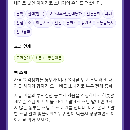
내기로 붙인 이야기로 소나기의 유래를 전합니다.
문학
전래(한국)
교과서수록_전래동화
전통문화
유래
전설
소
아람키즈
전집
동화책
읽기책
초등필독서
전래동화
교과 연계
교과연계
초등1-1통합여름
책 소개
가뭄을 걱정하는 농부가 비가 올지를 두고 스님과 소 내
기를 하다가 갑자기 오는 비를 소내기로 부른 전래 동화
시골 마을의 부지런한 농부가 가뭄을 걱정하다가 하룻밤
재워준 스님이 비가 올 거라고 말하자 스님 말이 믿겨지
지 않는 농부는 스님과 소 내기를 합니다. 비가 온다고 말
한 스님 말이 맞을까요? 누구 말이 맞을지 상상하면서 이
야기를 읽어 보세요.