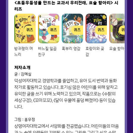
<초등우등생을 만드는 교과서 우리전래, 요술 항아리>
시
리즈
퀴즈
퀴즈
퀴즈
퀴즈
퀴즈
방귀쟁이 며
바느질 일곱
혹부리 영감
호랑이와 곶
요술 항아리
느리
친구
감
저자소개
글 : 김예실
덕성여자대학교 경영학과를 졸업하고, 유아 도서 번역과 동화
작가로 활동하고 있습니다. 호기심 많은 어린이를 위해 알차고
유익한 글을 쓰기 위해 노력하고 있으며, 작품으로는 《수탉의
세상구경》, 《꼬마꼬꼬》, 《달이 우물에 풍덩 빠졌어》 등이 있습
니다.
그림 : 홍우정
상명여자대학교에서 서양화를 전공했습니다. 어린이들의 마음
과 눈 속에 오랫동안 기억될 수 있는 그림을 그리고 싶은 소망