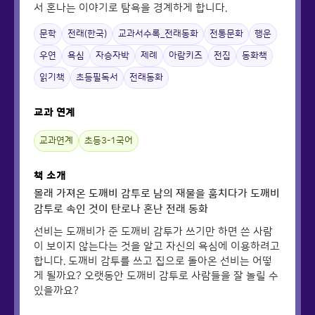
서 혼나는 이야기로 탐욕을 경계하게 합니다.
문학
전래(한국)
교과서수록_전래동화
전통문화
행운
우연
욕심
자승자박
제례
아람키즈
전집
동화책
읽기책
초등필독서
전래동화
교과 연계
교과연계
초등3-1국어
책 소개
몰래 가져온 도깨비 감투로 남의 재물을 훔치다가 도깨비
감투로 속인 것이 탄로나 혼난 전래 동화
선비는 도깨비가 준 도깨비 감투가 쓰기만 하면 쓴 사람
이 보이지 않는다는 것을 알고 자신의 욕심에 이용하려고
합니다. 도깨비 감투를 쓰고 집으로 돌아온 선비는 어떻
게 될까요? 오랫동안 도깨비 감투로 사람들을 잘 놀릴 수
있을까요?