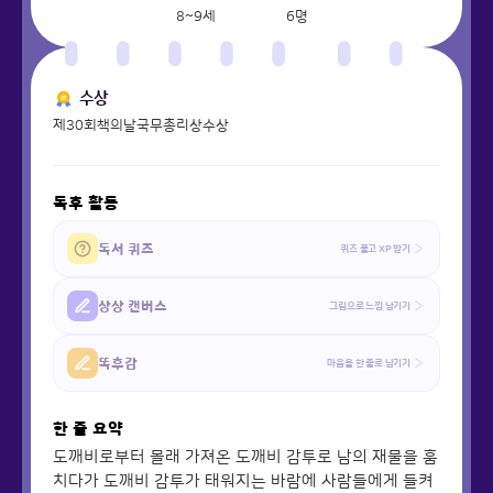
8~9세
6
명
수상
제30회책의날국무총리상수상
독후 활동
독서 퀴즈
퀴즈 풀고 XP 받기
상상 캔버스
그림으로 느낌 남기기
똑후감
마음을 한 줄로 남기기
한 줄 요약
도깨비로부터 몰래 가져온 도깨비 감투로 남의 재물을 훔
치다가 도깨비 감투가 태워지는 바람에 사람들에게 들켜