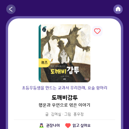
퀴즈
초등우등생을 만드는 교과서 우리전래, 요술 항아리
도깨비감투
행운과 우연으로 엮은 이야기
글
김예실
·
그림
홍우정
권장나이
읽고 싶어요