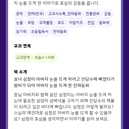
지 눈을 뜨게 한 이야기로 효심의 감동을 줍니다.
문학
전래(한국)
교과서수록_전래동화
전통문화
감동
눈물
희망
오매불망
효도
아람키즈
전집
동화책
읽기책
초등필독서
전래동화
교과 연계
교과연계
초등3-1사회
책 소개
효녀 심청이 아버지 눈을 뜨게 하려고 인당수에 빠졌다가
왕비가 되어 아버지 눈을 뜨게 한 전래동화
장님 아버지와 함께 살던 심청이는 아버지 눈을 뜨게 하
는데 필요한 공양미 삼백석을 구하기 위해 인당수의 제물
이 되려고 깊은 바다에 빠집니다. 심청은 어떻게 될까요?
스님의 예견대로 심청은 아버지 눈을 뜨게 할 수 있을까
요? 심청의 효심을 생각하면서 이야기를 읽어 보세요.