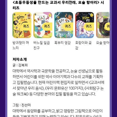
<초등우등생을 만드는 교과서 우리전래, 요술 항아리>
시
리즈
퀴즈
퀴즈
퀴즈
퀴즈
퀴즈
방귀쟁이 며
바느질 일곱
혹부리 영감
호랑이와 곶
요술 항아리
느리
친구
감
저자소개
글 : 김복희
대학에서 역사학과 국문학을 전공하고, 논술 선생님으로 활동
하면서 어린이를 위한 역사 이야기책과 다수의 교재를 기획하
고 집필했습니다. 현재 어린이책 편집자로 일하면서 《교과서에
서 찾아낸 우리 음식》, 《우리 문화유산 100가지》, 《사회탐구 논
술 워크북》 등 다양한 분야의 집필 활동을 하고 있습니다.
그림 : 진선미
대학에서 동양화를 공부하고, 밝고 명랑한 그림책으로 어린이
들을 기쁘게 하기 위해 노력하고 있습니다. 작품으로는 《삼국