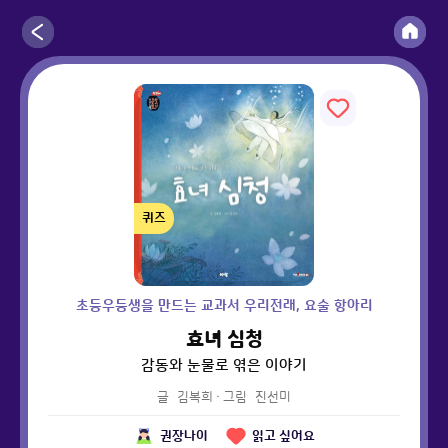
퀴즈
초등우등생을 만드는 교과서 우리전래, 요술 항아리
효녀 심청
감동와 눈물로 엮은 이야기
글
김복희
·
그림
진선미
권장나이
읽고 싶어요