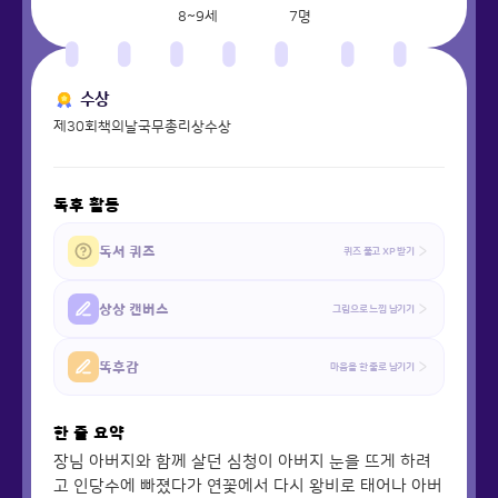
8~9세
7
명
수상
제30회책의날국무총리상수상
독후 활동
독서 퀴즈
퀴즈 풀고 XP 받기
상상 캔버스
그림으로 느낌 남기기
똑후감
마음을 한 줄로 남기기
한 줄 요약
장님 아버지와 함께 살던 심청이 아버지 눈을 뜨게 하려
고 인당수에 빠졌다가 연꽃에서 다시 왕비로 태어나 아버