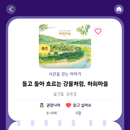
퀴즈
시간을 걷는 이야기
돌고 돌아 흐르는 강물처럼, 하회마을
글그림
김유경
권장나이
읽고 싶어요
6~9세
5
명