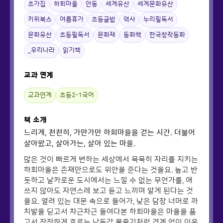
초가집
하회마을
안동
세계유산
세계문화유산
키위북스
여름휴가
초등글밥
역사
누리필독서
문화유산
초등필독서
문화재
동화책
한국창작동화
_우리나라
읽기책
교과 연계
교과연계
초등2-1국어
책 소개
느리게, 천천히, 가만가만 하회마을을 걷는 시간. 더불어
살아왔고, 살아가는, 살아 있는 마을.
많은 것이 빠르게 변하는 세상에서 묵묵히 자리를 지키는
하회마을은 존재만으로도 위안을 준다는 것을요. 높고 반
듯하고 날카로운 도시에서는 느낄 수 없는 무언가를, 애
쓰지 않아도 자연스레 보고 듣고 느끼며 알게 된다는 것
을요. 열려 있는 대문 속으로 들어가, 낮은 담장 너머로 까
치발을 딛고서 차근차근 들여다본 하회마을은 마을을 품
고서 잔잔하게 흐르는 낙동강 물줄기처럼 경계 없이 이웃