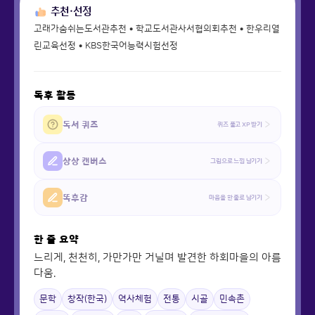
추천·선정
고래가숨쉬는도서관추천 • 학교도서관사서협의회추천 • 한우리열
린교육선정 • KBS한국어능력시험선정
독후 활동
독서 퀴즈
퀴즈 풀고 XP 받기
상상 캔버스
그림으로 느낌 남기기
똑후감
마음을 한 줄로 남기기
한 줄 요약
느리게, 천천히, 가만가만 거닐며 발견한 하회마을의 아름
다움.
문학
창작(한국)
역사체험
전통
시골
민속촌