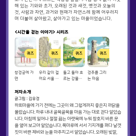
해 있는 기와와 초가, 오래된 것과 새것, 옛것과 오늘의
것, 사람과 자연, 과거와 현재가 자연스레 함께 어우러지
며 더불어 살아왔고, 살아가고 있는 마을이었습니다.
<시간을 걷는 이야기>
시리즈
퀴즈
퀴즈
퀴즈
퀴즈
창경궁에 가
우리 같이 걸
돌고 돌아 흐
경주를 그리
면
어요 서울 성
르는 강물처
는 마음
곽길
럼, 하회마을
저자소개
글그림 : 김유경
하회마을에 가기 전에는 그곳이 왜 그렇게까지 좋은지 까닭을
몰랐습니다. 하루 내내 골목골목을 마음 가는 대로 걷다 알았습
니다. 아침에 일어나 절절 끓는 아랫목에 누워 창호지 바른 문
을 열어 보고야 알았습니다. 쪽마루에 서서 기지개를 펴다 날갯
짓이 바쁜 제비와 눈을 마주치고서 알았습니다. 오래된 빛깔,