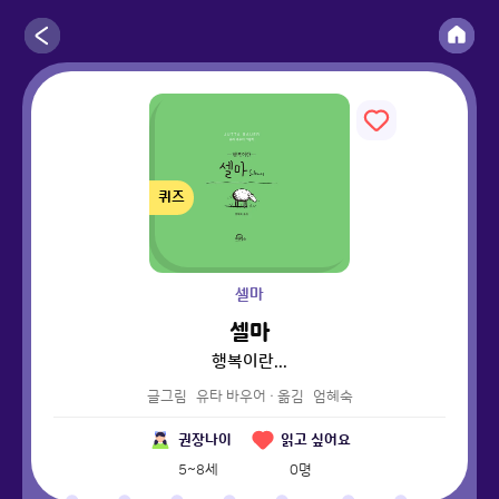
퀴즈
셀마
셀마
행복이란...
글그림
유타 바우어
·
옮김
엄혜숙
권장나이
읽고 싶어요
5~8세
0
명