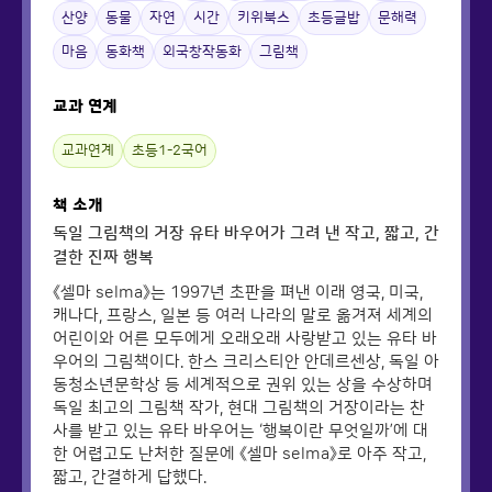
산양
동물
자연
시간
키위북스
초등글밥
문해력
마음
동화책
외국창작동화
그림책
교과 연계
교과연계
초등1-2국어
책 소개
독일 그림책의 거장 유타 바우어가 그려 낸 작고, 짧고, 간
결한 진짜 행복
《셀마 selma》는 1997년 초판을 펴낸 이래 영국, 미국,
캐나다, 프랑스, 일본 등 여러 나라의 말로 옮겨져 세계의
어린이와 어른 모두에게 오래오래 사랑받고 있는 유타 바
우어의 그림책이다. 한스 크리스티안 안데르센상, 독일 아
동청소년문학상 등 세계적으로 권위 있는 상을 수상하며
독일 최고의 그림책 작가, 현대 그림책의 거장이라는 찬
사를 받고 있는 유타 바우어는 ‘행복이란 무엇일까’에 대
한 어렵고도 난처한 질문에 《셀마 selma》로 아주 작고,
짧고, 간결하게 답했다.