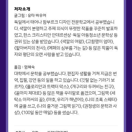
저자소개
글그림 : 유타 바우어
독일에서 태어나 함부르크 디자인 전문학교에서 공부했습니
다. 색깔이 분명하고 주제 의식이 뚜렷한 작품을 꾸준히 발표하
였고, 한스 크리스티안 안데르센상·독일 아동청소년 문학상 등
권위 있는 상을 받았습니다. 《색깔의 여왕》, 《고함쟁이 엄마》,
《할아버지의 천사》, 《예페의 심부름 가는 길》 등 많은 작품이 독
자와 평단의 오랜 사랑을 받고 있습니다.
옮김 : 엄혜숙
대학에서 문학을 공부했습니다. 편집자 생활을 거쳐 지금은 번
역, 집필, 강연 등의 일을 하고 있습니다. 《깃털 없는 기러기 보
르카》, 《플로리안과 트랙터 막스》, 《개구리와 두꺼비는 친구》,
《끝까지 제대로》 등 많은 책을 우리말로 옮겼으며, 그림책 《세
탁소 아저씨의 꿈》, 《야호, 우리가 해냈어!》, 《나의 초록 스웨터》
에 글을 쓰고, 《나의 즐거운 그림책 읽기》, 《권정생의 문학과 사
상》, 《100일 동안 매일》 등을 썼습니다.