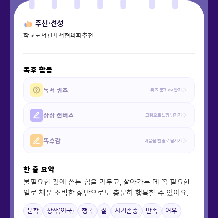
추천·선정
학교도서관사서협의회추천
독후 활동
독서 퀴즈
퀴즈 풀고 XP 받기
상상 캔버스
그림으로 느낌 남기기
똑후감
마음을 한 줄로 남기기
한 줄 요약
불필요한 것에 쏟는 힘을 거두고, 살아가는 데 꼭 필요한
일로 채운 소박한 삶만으로도 충분히 행복할 수 있어요.
문학
창작(외국)
행복
삶
자기존중
만족
여우