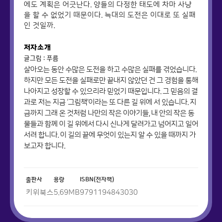
에도 계획은 어긋난다. 양들의 다정한 태도에 차마 사냥
을 할 수 없었기 때문이다. 늑대의 도전은 이대로 또 실패
인 것일까.
저자소개
글그림 : 푸름
살아오는 동안 수많은 도전을 하고 수많은 실패를 겪었습니다.
하지만 모든 도전을 실패로만 끝내지 않았던 건 그 경험을 통해
나아지고 성장할 수 있으리라 믿었기 때문입니다. 그 믿음의 결
과로 저는 지금 ‘그림책’이라는 또 다른 길 위에 서 있습니다. 지
금까지 그래 온 것처럼 나만의 작은 이야기들, 내 안의 작은 동
물들과 함께 이 길 위에서 다시 신나게 달려가고 넘어지고 일어
서려 합니다. 이 길의 끝에 무엇이 있는지 알 수 있을 때까지 가
보고자 합니다.
출판사
용량
ISBN(전자책)
키위북스
5.69
MB
9791194843030