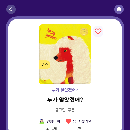
퀴즈
누가 알았겠어?
누가 알았겠어?
글그림
푸름
권장나이
읽고 싶어요
4~7세
5
명