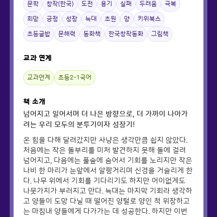
문학
창작(한국)
도전
용기
실패
두려움
극복
희망
긍정
성장
늑대
초원
양
키위북스
초등글밥
문해력
동화책
한국창작동화
그림책
교과 연계
교과연계
초등2-1국어
책 소개
넘어지고 일어서며 더 나은 방향으로, 더 가까이 나아가
려는 우리 모두의 분투기이자 성장기!
온 힘을 다해 달려갔지만 사냥은 생각만큼 쉽지 않았다.
처음에는 작은 돌부리를 미처 발견하지 못해 돌에 걸려
넘어지고, 다음에는 풀숲에 숨어서 기회를 노리지만 작은
나비 한 마리가 눈앞에서 알짱거리며 신경을 거슬리게 한
다. 나무 위에서 기회를 기다리기도 하지만 어이없게도
나뭇가지가 부러지고 만다. 늑대는 마지막 기회라 생각하
고 양들이 도망 다닐 때 떨어진 양털로 양인 척 위장하고
는 마침내 양들에게 다가가는 데 성공한다. 하지만 이번