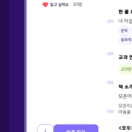
30
명
읽고 싶어요
한 줄
내 마
문학
동화책
교과 
교과연
책 소
모준이
모준이는
마음을 
<모두