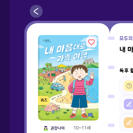
모두의
내 
독후 
퀴즈
10~11세
권장나이