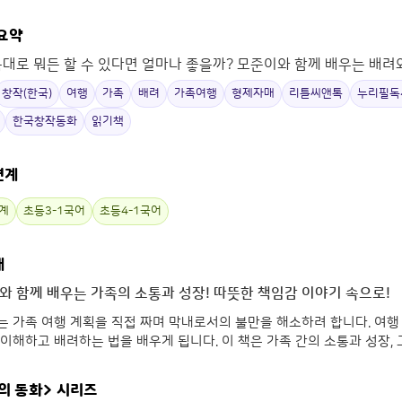
 요약
음대로 뭐든 할 수 있다면 얼마나 좋을까? 모준이와 함께 배우는 배려와
창작(한국)
여행
가족
배려
가족여행
형제자매
리틀씨앤톡
누리필독
한국창작동화
읽기책
연계
계
초등3-1국어
초등4-1국어
개
와 함께 배우는 가족의 소통과 성장! 따뜻한 책임감 이야기 속으로!
 가족 여행 계획을 직접 짜며 막내로서의 불만을 해소하려 합니다. 여행
이해하고 배려하는 법을 배우게 됩니다. 이 책은 가족 간의 소통과 성장,
의 동화>
시리즈