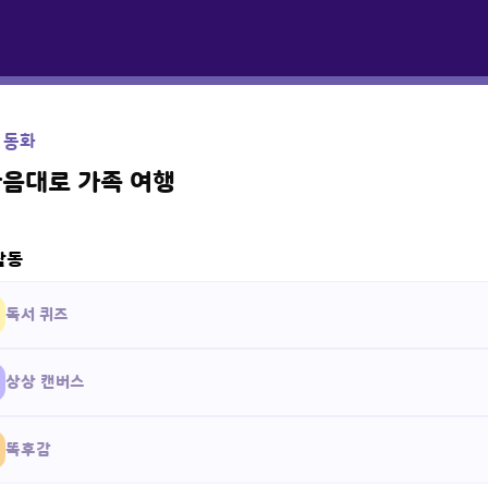
 동화
마음대로 가족 여행
활동
독서 퀴즈
상상 캔버스
똑후감