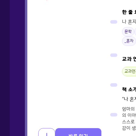
한 줄
나 혼
문학
_혼자
교과 
교과연
책 소
“나 혼
엄마의 
의 이야
스스로 
감이 생