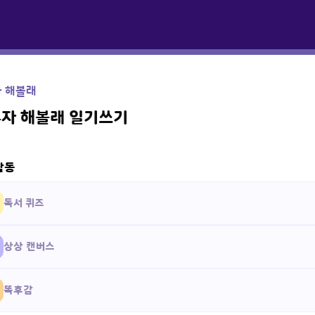
자 해볼래
혼자 해볼래 일기쓰기
활동
독서 퀴즈
상상 캔버스
똑후감