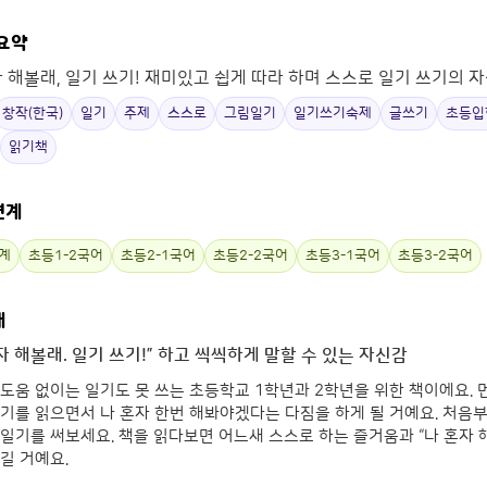
 요약
자 해볼래, 일기 쓰기! 재미있고 쉽게 따라 하며 스스로 일기 쓰기의 
창작(한국)
일기
주제
스스로
그림일기
일기쓰기숙제
글쓰기
초등입
읽기책
연계
계
초등1-2국어
초등2-1국어
초등2-2국어
초등3-1국어
초등3-2국어
개
자 해볼래. 일기 쓰기!” 하고 씩씩하게 말할 수 있는 자신감
도움 없이는 일기도 못 쓰는 초등학교 1학년과 2학년을 위한 책이에요. 
기를 읽으면서 나 혼자 한번 해봐야겠다는 다짐을 하게 될 거예요. 처음
일기를 써보세요. 책을 읽다보면 어느새 스스로 하는 즐거움과 “나 혼자 해
길 거예요.