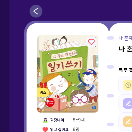
나 혼
나 
독후 
퀴즈
8~9세
권장나이
8
명
읽고 싶어요