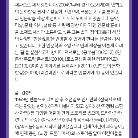
제관으로 재직 중입니다. 2004년부터 월간 《고시계》에 ‘법학도
의 문화칼럼’ 필자로 활동하고 있으며, 폭넓은 기고를 통해 법
과 인문학을 세상에 전파하기 위해 노력하고 있습니다. 음악,
미술, 문학, 역사, 철학 등 ‘사람에 관한 이야기’인 인문학(문화)
을 소재로 세상과 소통하고 싶은 그는 법의 ‘정의正義’가 세상
의 다양한 ‘현실現實’을 반영할 수 있어야 한다는 신념을 가지
고 있습니다. 또한 인문학의 소양으로 법과 세상을 이롭게 하려
는 ‘꿈’을 실현하고자 합니다. 저서로는 《공부불패》(2012), 《인
문학 두드림 콘서트》(2010), 《로스쿨생을 위한 리걸마인드》
(2010), 《별별 법 이야기를 들려줄게》(2011), 《법학도의 문화
칼럼》(2009), 《리걸마인드로 바라본 법률이야기》 등이 있습니
다.
글 : 김정미
1999년 웹툰으로 데뷔한 후 조선일보 연재만화 《삼국지로 배
우는 맛있는 한자》, 《우주 비행사가 되고 싶어》, 《한자정령 소환
사 자령》 등 다양한 어린이 만화 스토리를 썼으며, 드라마 만화
《최고의 사랑》, 《아랑사또전》, 《너의 목소리가 들려》, 《49일》,
《상속자들》 등의 제작에 참여했습니다. 현재 「어린이 과학동아」
에 연재 중인 《최강! 드론레이서》의 스토리를 맡아 어린이들을