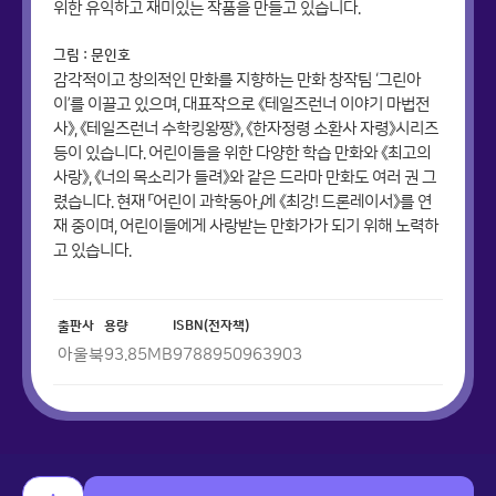
위한 유익하고 재미있는 작품을 만들고 있습니다.
그림 : 문인호
감각적이고 창의적인 만화를 지향하는 만화 창작팀 ‘그린아
이’를 이끌고 있으며, 대표작으로 《테일즈런너 이야기 마법전
사》, 《테일즈런너 수학킹왕짱》, 《한자정령 소환사 자령》시리즈
등이 있습니다. 어린이들을 위한 다양한 학습 만화와 《최고의
사랑》, 《너의 목소리가 들려》와 같은 드라마 만화도 여러 권 그
렸습니다. 현재 「어린이 과학동아」에 《최강! 드론레이서》를 연
재 중이며, 어린이들에게 사랑받는 만화가가 되기 위해 노력하
고 있습니다.
출판사
용량
ISBN(전자책)
아울북
93.85
MB
9788950963903