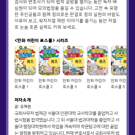
검사와 변호사가 되어 법적 공방을 벌이는 동안 독자 배
심원이 되어 모의법정을 즐길 수 있습니다. 고전 속 유명
한 주인공들과 함께 정의로운 판결로 정의 실현의 바람도
이루어 보고, 왁자지껄 재판 이야기를 즐기는 동안 저절
로 논술 토론 실력도 키워 보세요.
<만화 어린이 로스쿨>
시리즈
퀴즈
퀴즈
퀴즈
퀴즈
퀴즈
만화 어린이
만화 어린이
만화 어린이
만화 어린이
만화 어린이
로스쿨 1
로스쿨 2
로스쿨 3
로스쿨 4
로스쿨 5
저자소개
글: 유재원
국회사무처 법제관 서울대 인문대학 국사학과를 졸업하고 사
법시험을 합격했습니다. 그 뒤 서울대 법과대학을 졸업하고 서
울대 행정대학원에서 학업을 계속하며 학문탐구에 대한 끝없
는 열정을 발휘하고 있습니다. 현재 변호사로서 국회사무처 법