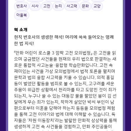
변호사
시사
고전
논리
사고력
문화
교양
아울북
책 소개
현직 변호사의 생생한 해석! 머리에 쏙쏙 들어오는 명쾌
한 법 지식!
『만화 어린이 로스쿨 3 깜짝 고전 모의법정』 은 고전을 읽
으며 궁금했던 사건들을 현재의 우리 법으로 판결하는 새
로운 통합적 사고논술·융합형 학습만화입니다. 고전 속
재미있는 사건을 가상 모의법정에서 법적 토론을 펼치며
문학과 법의 융합 사고력을 키울 수 있습니다. 의적 홍길
동이 벌였던 활동을 범죄로 볼 수 있는지, 고구려를 세운
주몽이 위급한 상황에서 천리마를 타고 도망친 것이 죄가
되는지, 누구나 쓸 수 있는 대동강 물을 팔았던 봉이 김 선
달에게 무슨 죄가 있는지, 착하게 살았던 박씨 부인이 남
편으로부터 이혼을 당해야 하는지 등등을 모의법정 체험
을 통해 고전 이야기와 법에 대해 이해할 수 있습니다. 독
자들은 ‘차원 이동장치’라는 발랄한 만화적 상상력을 통해
생생하게 고전 속 사건들을 경험하고, 만화 주인공들이