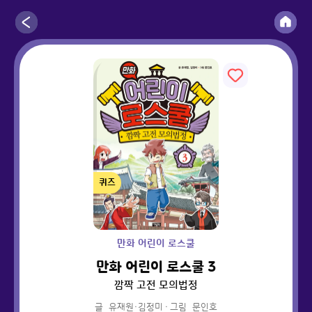
퀴즈
만화 어린이 로스쿨
만화 어린이 로스쿨 3
깜짝 고전 모의법정
글
유재원·김정미
·
그림
문인호