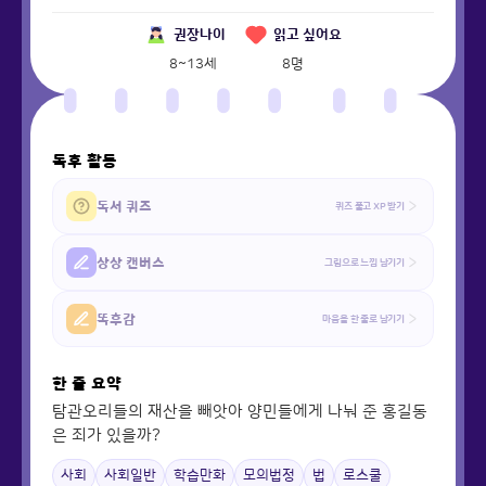
권장나이
읽고 싶어요
8~13세
8
명
독후 활동
독서 퀴즈
퀴즈 풀고 XP 받기
상상 캔버스
그림으로 느낌 남기기
똑후감
마음을 한 줄로 남기기
한 줄 요약
탐관오리들의 재산을 빼앗아 양민들에게 나눠 준 홍길동
은 죄가 있을까?
사회
사회일반
학습만화
모의법정
법
로스쿨